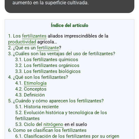
al
aumento en la superficie cultivada.
boletín
Acuicultura
Índice del artículo
Agricultura
de
1.
Los
fertilizantes
aliados imprescindibles de la
precisión
Apicultura
productividad
agrícola…
2.
¿Qué es un
fertilizante
?
Avicultura
3.
¿Cuáles son las ventajas del uso de fertilizantes?
Cultivos
3.1.
Los fertilizantes químicos
3.2.
Los fertilizantes orgánicos
Ganadería
3.3.
Los fertilizantes biológicos
4.
¿Qué son los fertilizantes?
Hidroponía
4.1.
Etimología
4.2.
Conceptos
Pastos
4.3.
Definición
y
Forrajes
5.
¿Cuándo y cómo aparecen los fertilizantes?
Ovinos
y
5.1.
Historia reciente
caprinos
Porcino
5.2.
Evolución histórica y tecnológica de los
fertilizantes
Post-
5.3.
Ciclo del
nitrógeno
en el suelo
Cosecha
6.
Como se clasifican los fertilizantes
6.1.
Clasificación de los fertilizantes por su origen