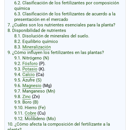
6.2.
Clasificación de los fertilizantes por composición
química
6.3.
Clasificación de los fertilizantes de acuerdo a la
presentación en el mercado
7.
¿Cuáles son los nutrientes esenciales para la planta?
8.
Disponibilidad de nutrientes
8.1.
Disolución de minerales del suelo.
8.2.
Equilibrio químico
8.3.
Mineralización
9.
¿Cómo influyen los fertilizantes en las plantas?
9.1.
Nitrógeno (N)
9.2.
Fósforo
(P).
9.3.
Potasio
(K).
9.4.
Calcio
(Ca)
9.5.
Azufre (S)
9.6.
Magnesio
(Mg)
9.7.
Manganeso (Mn)
9.8.
Zinc
(Zn)
9.9.
Boro (B)
9.10.
Hierro (Fe)
9.11.
Cobre
(Cu)
9.12.
Molibdeno (Mo)
10.
¿Cómo afecta la composición del fertilizante a la
planta?