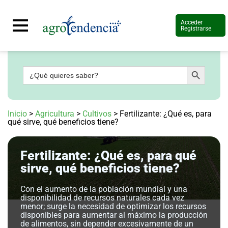
Acceder
Registrarse
Botón de búsqueda
Buscar:
Señal
en
vivo
Conoce
Inicio
>
Agricultura
>
Cultivos
>
Fertilizante: ¿Qué es, para
más
qué sirve, qué beneficios tiene?
Agrotendencia
TV
Fertilizante: ¿Qué es, para qué
Nuestros
Planes
sirve, qué beneficios tiene?
Glosario
Con el aumento de la población mundial y una
Agroshow
disponibilidad de recursos naturales cada vez
menor; surge la necesidad de optimizar los recursos
Regístrate
disponibles para aumentar al máximo la producción
y
suscríbete
de alimentos, sin depender excesivamente de un
Contáctenos