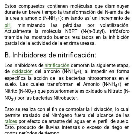
Estos compuestos contienen moléculas que disminuyen
durante un breve tiempo la transformación del N-amida de
la urea a amonio (N-NH
+); evitando así un incremento de
4
pH
, minimizando las pérdidas por volatilización.
Actualmente la molécula NBPT (N-(n-Butyl). trifósforo
triamida ha mostrado buenos resultados en la inhibición
parcial de la actividad de la enzima ureasa.
B. Inhibidores de nitrificación:
Los inhibidores de
nitrificación
demoran la siguiente etapa,
de
oxidación
del amonio (N-NH
+); al impedir en forma
4
específica la acción de las bacterias nitrosomonas en el
suelo. Las cuales transforman el Amonio (N-NH
+) en
4
Nitrito (N-NO
-) que posteriormente es oxidado a Nitrato (N-
2
NO
-) por las bacterias Nitrobacter.
3
Esto se realiza con el fin de controlar la lixiviación, lo cual
permite traslado del Nitrógeno fuera del alcance de las
raíces
por efecto de arrastre del agua en el perfil de suelo.
Esto, producto de lluvias intensas o exceso de riego en
cortos períodos de tiempo.