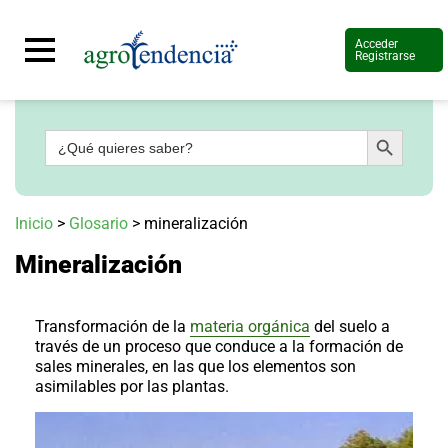
Acceder
Registrarse
Botón de búsqueda
Buscar:
Señal
en
vivo
Conoce
Inicio
>
Glosario
>
mineralización
más
Mineralización
Agrotendencia
TV
Nuestros
Planes
Transformación de la
materia orgánica
del suelo a
Glosario
través de un proceso que conduce a la formación de
sales minerales, en las que los elementos son
Agroshow
asimilables por las plantas.
Regístrate
y
suscríbete
Contáctenos