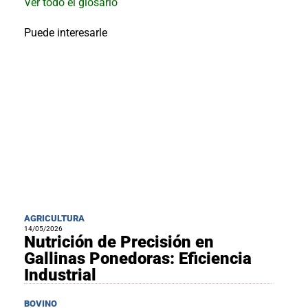
Ver todo el glosario
al
boletín
Puede interesarle
Acuicultura
Agricultura
de
precisión
Apicultura
Avicultura
Cultivos
Ganadería
Hidroponía
Pastos
y
AGRICULTURA
Forrajes
Ovinos
14/05/2026
y
Nutrición de Precisión en
caprinos
Porcino
Gallinas Ponedoras: Eficiencia
Post-
Industrial
Cosecha
BOVINO