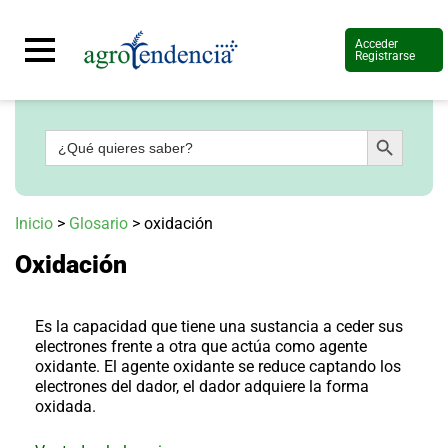
Acceder
Registrarse
Botón de búsqueda
Buscar:
Señal
en
vivo
Conoce
Inicio
>
Glosario
>
oxidación
más
Oxidación
Agrotendencia
TV
Nuestros
Planes
Es la capacidad que tiene una sustancia a ceder sus
Glosario
electrones frente a otra que actúa como agente
oxidante. El agente oxidante se reduce captando los
Agroshow
electrones del dador, el dador adquiere la forma
oxidada.
Regístrate
y
suscríbete
Contáctenos