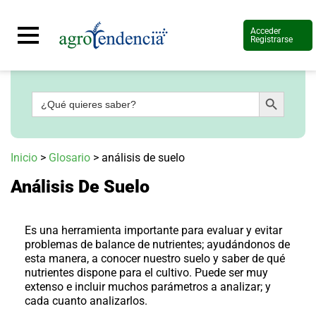
Acceder
Registrarse
Botón de búsqueda
Buscar:
Señal
en
vivo
Conoce
Inicio
>
Glosario
>
análisis de suelo
más
Análisis De Suelo
Agrotendencia
TV
Nuestros
Planes
Es una herramienta importante para evaluar y evitar
Glosario
problemas de balance de nutrientes; ayudándonos de
esta manera, a conocer nuestro suelo y saber de qué
Agroshow
nutrientes dispone para el cultivo. Puede ser muy
extenso e incluir muchos parámetros a analizar; y
Regístrate
y
cada cuanto analizarlos.
suscríbete
Contáctenos