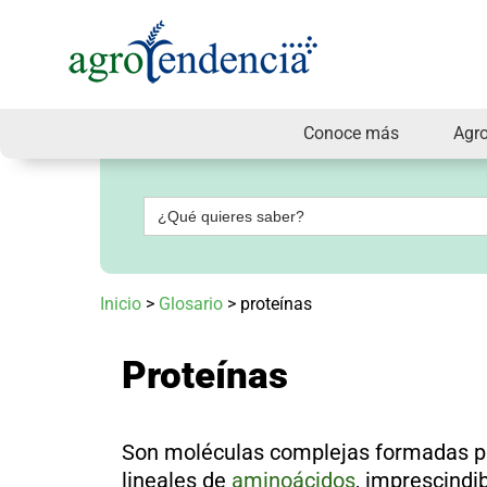
Conoce más
Agr
Señal
en
vivo
Buscar:
Conoce
más
Agrotendencia
Inicio
>
Glosario
>
proteínas
TV
Nuestros
Planes
Proteínas
Glosario
Agroshow
Regístrate
Son moléculas complejas formadas p
y
suscríbete
lineales de
aminoácidos
, imprescindib
Contáctenos