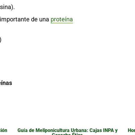
sina).
s importante de una
proteína
)
eínas
ción
Guía de Meliponicultura Urbana: Cajas INPA y
Hon