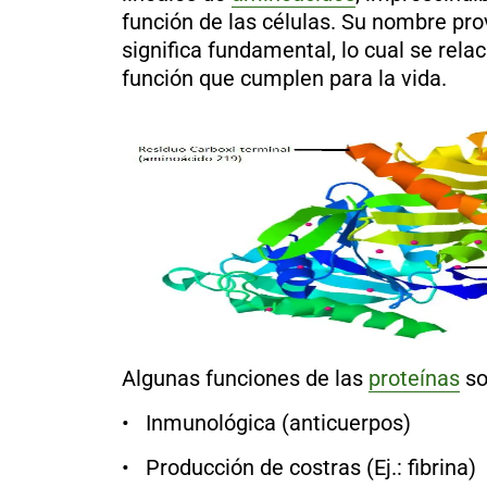
al
función de las células. Su nombre pro
boletín
significa fundamental, lo cual se rela
Acuicultura
función que cumplen para la vida.
Agricultura
de
precisión
Apicultura
Avicultura
Cultivos
Ganadería
Hidroponía
Pastos
y
Forrajes
Ovinos
y
Algunas funciones de las
proteínas
so
caprinos
Porcino
• Inmunológica (anticuerpos)
Post-
Cosecha
• Producción de costras (Ej.: fibrina)