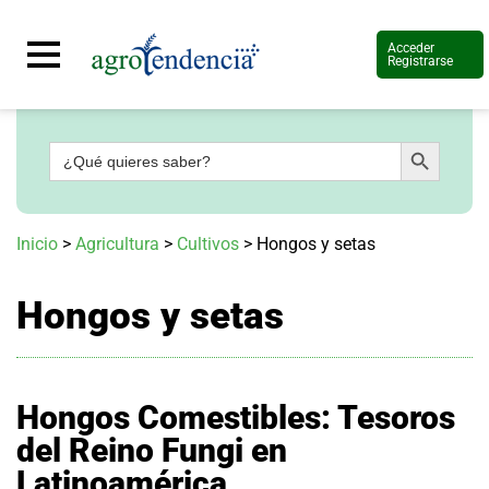
Acceder
Registrarse
Botón de búsqueda
Buscar:
Señal
Señal
en
en
vivo
vivo
Conoce
Conoce
Inicio
>
Agricultura
>
Cultivos
>
Hongos y setas
más
más
Agrotendencia
Agrotendencia
Hongos y setas
TV
TV
Nuestros
Nuestros
Planes
Planes
Glosario
Glosario
Agroshow
Agroshow
Hongos Comestibles: Tesoros
del Reino Fungi en
Regístrate
Regístrate
y
y
Latinoamérica
suscríbete
suscríbete
Contáctenos
Contáctenos