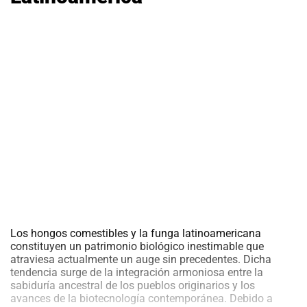
al
al
boletín
boletín
Acuicultura
Acuicultura
Agricultura
Agricultura
de
de
precisión
precisión
Apicultura
Apicultura
Avicultura
Avicultura
Cultivos
Cultivos
Ganadería
Ganadería
Hidroponía
Hidroponía
Pastos
Pastos
y
y
Forrajes
Forrajes
Ovinos
Ovinos
Los hongos comestibles y la funga latinoamericana
y
y
caprinos
caprinos
constituyen un patrimonio biológico inestimable que
Porcino
Porcino
atraviesa actualmente un auge sin precedentes. Dicha
Post-
Post-
tendencia surge de la integración armoniosa entre la
Cosecha
Cosecha
sabiduría ancestral de los pueblos originarios y los
avances de la biotecnología contemporánea. Debido a