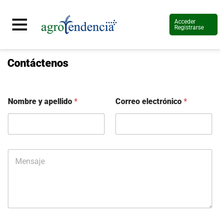
Acceder
Registrarse
Contáctenos
Señal
en
vivo
Nombre y apellido
*
Correo electrónico
*
Conoce
más
Agrotendencia
TV
Nuestros
M
Planes
e
Glosario
n
s
Agroshow
a
j
Regístrate
y
e
suscríbete
Contáctenos