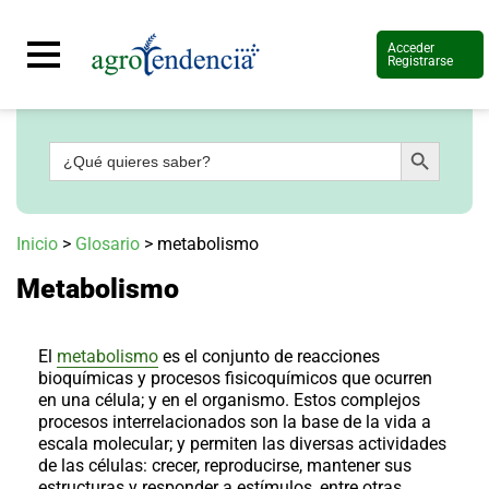
Acceder
Registrarse
Botón de búsqueda
Buscar:
Señal
en
vivo
Conoce
Inicio
>
Glosario
>
metabolismo
más
Metabolismo
Agrotendencia
TV
Nuestros
Planes
El
metabolismo
es el conjunto de reacciones
Glosario
bioquímicas y procesos fisicoquímicos que ocurren
en una célula; y en el organismo. Estos complejos
Agroshow
procesos interrelacionados son la base de la vida a
escala molecular; y permiten las diversas actividades
Regístrate
y
de las células: crecer, reproducirse, mantener sus
suscríbete
Contáctenos
estructuras y responder a estímulos, entre otras