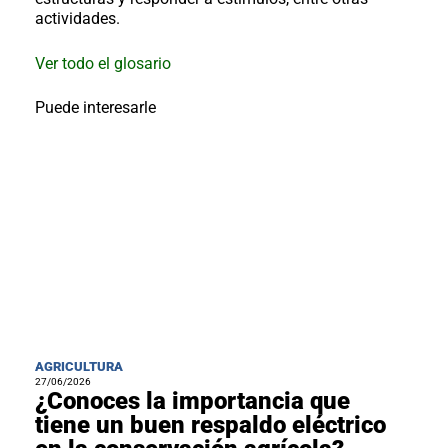
al
actividades.
boletín
Acuicultura
Ver todo el glosario
Agricultura
de
Puede interesarle
precisión
Apicultura
Avicultura
Cultivos
Ganadería
Hidroponía
Pastos
y
Forrajes
Ovinos
y
caprinos
Porcino
AGRICULTURA
27/06/2026
Post-
¿Conoces la importancia que
Cosecha
tiene un buen respaldo eléctrico