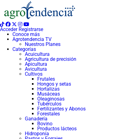
Saltar
al
contenido
Acceder Registrarse
Conoce más
Agrotendencia TV
Nuestros Planes
Categorías
Acuicultura
Agricultura de precisión
Apicultura
Avicultura
Cultivos
Frutales
Hongos y setas
Hortalizas
Musáceas
Oleaginosas
Tubérculos
Fertilizantes y Abonos
Forestales
Ganadería
Bovino
Productos lácteos
Hidroponía
Pastos y Forrajes