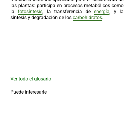
al
las plantas: participa en procesos metabólicos como
boletín
la
fotosíntesis
, la transferencia de
energía
, y la
Acuicultura
síntesis y degradación de los
carbohidratos
.
Agricultura
de
precisión
Apicultura
Avicultura
Cultivos
Ganadería
Hidroponía
Ver todo el glosario
Pastos
Puede interesarle
y
Forrajes
Ovinos
y
caprinos
Porcino
Post-
Cosecha