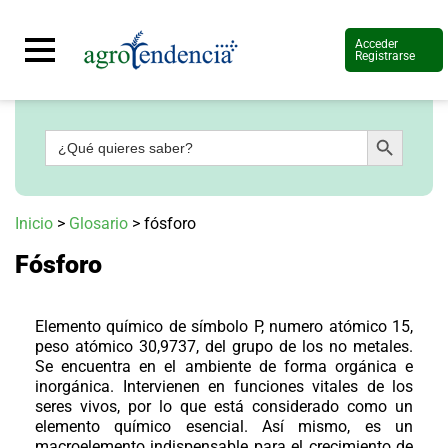
Acceder
Registrarse
Botón de búsqueda
Buscar:
Señal
en
vivo
Conoce
Inicio
>
Glosario
>
fósforo
más
Fósforo
Agrotendencia
TV
Nuestros
Planes
Elemento químico de símbolo P, numero atómico 15,
Glosario
peso atómico 30,9737, del grupo de los no metales.
Se encuentra en el ambiente de forma orgánica e
Agroshow
inorgánica. Intervienen en funciones vitales de los
seres vivos, por lo que está considerado como un
Regístrate
y
elemento químico esencial. Así mismo, es un
suscríbete
Contáctenos
macroelemento indispensable para el crecimiento de