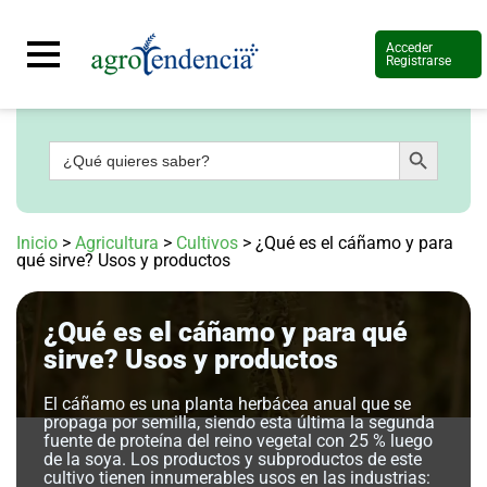
Acceder
Registrarse
Botón de búsqueda
Buscar:
Señal
en
vivo
Conoce
Inicio
>
Agricultura
>
Cultivos
>
¿Qué es el cáñamo y para
más
qué sirve? Usos y productos
Agrotendencia
TV
¿Qué es el cáñamo y para qué
Nuestros
Planes
sirve? Usos y productos
Glosario
El cáñamo es una planta herbácea anual que se
Agroshow
propaga por semilla, siendo esta última la segunda
fuente de proteína del reino vegetal con 25 % luego
Regístrate
de la soya. Los productos y subproductos de este
y
suscríbete
cultivo tienen innumerables usos en las industrias:
Contáctenos