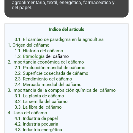
al
agroalimentaria, textil, energética, farmacéutica y
boletín
del papel.
Acuicultura
Agricultura
Índice del artículo
de
precisión
Apicultura
0.1.
El cambio de paradigma en la agricultura
1.
Origen del cáñamo
Avicultura
1.1.
Historia del cáñamo
Cultivos
1.2.
Etimología
del cáñamo
2.
Importancia económica del cáñamo
Ganadería
2.1.
Producción mundial de cáñamo
2.2.
Superficie cosechada de cáñamo
Hidroponía
2.3.
Rendimiento del cáñamo
2.4.
Mercado mundial del cáñamo
Pastos
3.
Importancia de la composición química del cáñamo
y
3.1.
La planta de cáñamo
Forrajes
Ovinos
y
3.2.
La semilla del cáñamo
caprinos
Porcino
3.3.
La fibra del cáñamo
4.
Usos del cáñamo
Post-
4.1.
Industria de papel
Cosecha
4.2.
Industria pecuaria
4.3.
Industria energética