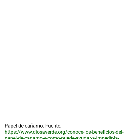
Papel de cáñamo. Fuente:
https://www.diosaverde.org/conoce-los-beneficios-del-
papel-de-canamo-y-como-puede-ayudar-a-impedir-la-