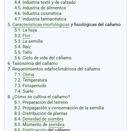
4.4.
Industria textil y de calzado
4.5.
Industria de alimentos
4.6.
Industria cosmética
4.7.
Industria farmacéutica
5.
Características morfológicas
y fisiológicas del cáñamo
5.1.
La hoja
5.2.
Flor
5.3.
La semilla
5.4.
Raíz
5.5.
Tallo
5.6.
Ciclo de vida del cáñamo
6.
Taxonomía del cáñamo
7.
Requerimientos edafoclimáticos del cáñamo
7.1.
Clima
7.2.
Temperatura
7.3.
Fotoperiodo
7.4.
Suelo
8.
¿Cómo se cultiva el cáñamo?
8.1.
Preparación del terreno
8.2.
Propagación y conservación de la semilla
8.3.
Distribución de plantas
8.4.
Densidad de siembra
8.5.
Momento de
siembra
8.6.
Fertilización
del cáñamo