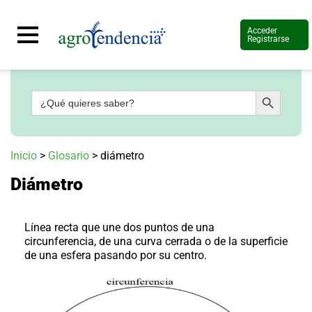
Acceder
Registrarse
Botón de búsqueda
Buscar:
Señal
en
vivo
Conoce
Inicio
>
Glosario
>
diámetro
más
Diámetro
Agrotendencia
TV
Nuestros
Planes
Línea recta que une dos puntos de una
Glosario
circunferencia, de una curva cerrada o de la superficie
de una esfera pasando por su centro.
Agroshow
Regístrate
y
suscríbete
Contáctenos