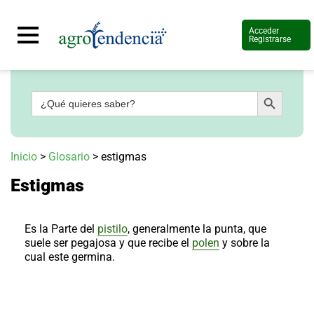
Acceder
Registrarse
Botón de búsqueda
Buscar:
Señal
en
vivo
Conoce
Inicio
>
Glosario
>
estigmas
más
Estigmas
Agrotendencia
TV
Nuestros
Planes
Es la Parte del
pistilo
, generalmente la punta, que
Glosario
suele ser pegajosa y que recibe el
polen
y sobre la
cual este germina.
Agroshow
Regístrate
y
suscríbete
Contáctenos