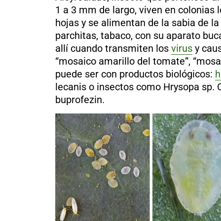
al
1 a 3 mm de largo, viven en colonias 
boletín
hojas y se alimentan de la sabia de la
Acuicultura
parchitas, tabaco, con su aparato buc
Agricultura
allí cuando transmiten los
virus
y cau
de
precisión
“mosaico amarillo del tomate”, “mosa
Apicultura
puede ser con productos biológicos:
h
Avicultura
lecanis
o insectos como
Hrysopa sp
. 
Cultivos
buprofezin.
Ganadería
Hidroponía
Pastos
y
Forrajes
Ovinos
y
caprinos
Porcino
Post-
Cosecha