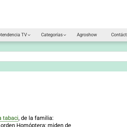
otendencia TV
Categorías
Agroshow
Contác
a tabaci
, de la familia:
l orden
Homóptera;
miden de