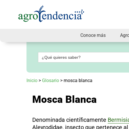
Conoce más
Agr
Señal
en
vivo
Buscar:
Conoce
más
Agrotendencia
Inicio
>
Glosario
>
mosca blanca
TV
Nuestros
Planes
Mosca Blanca
Glosario
Agroshow
Regístrate
Denominada científicamente
Bermisi
y
suscríbete
Aleyrodidae
, insecto que pertenece a
Contáctenos