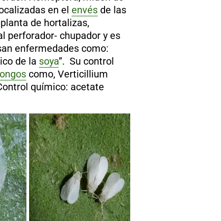
localizadas en el
envés
de las
 planta de hortalizas,
al perforador- chupador y es
san enfermedades como:
ico de la
soya
”. Su control
ongos
como,
Verticillium
Control químico: acetate