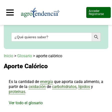
Acceder
Registrarse
Botón de búsqueda
Buscar:
Señal
en
vivo
Conoce
Inicio
>
Glosario
>
aporte calórico
más
Aporte Calórico
Agrotendencia
TV
Nuestros
Planes
Es la cantidad de
energía
que aporta cada alimento, a
Glosario
partir de la
oxidación
de
carbohidratos
,
lípidos
y
proteínas
.
Agroshow
Regístrate
Ver todo el glosario
y
suscríbete
Contáctenos