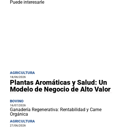
al
Puede interesarle
boletín
Acuicultura
Agricultura
de
precisión
Apicultura
Avicultura
Cultivos
Ganadería
AGRICULTURA
Hidroponía
18/06/2026
Plantas Aromáticas y Salud: Un
Pastos
y
Modelo de Negocio de Alto Valor
Forrajes
Ovinos
y
BOVINO
caprinos
Porcino
16/07/2026
Ganadería Regenerativa: Rentabilidad y Carne
Post-
Orgánica
Cosecha
AGRICULTURA
27/06/2026