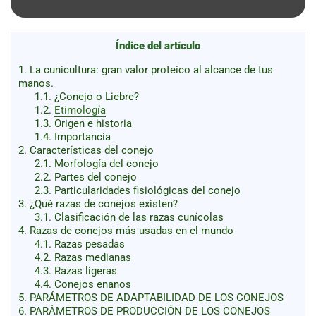
al
boletín
Acuicultura
Índice del artículo
Agricultura
1.
La cunicultura: gran valor proteico al alcance de tus
de
manos.
precisión
Apicultura
1.1.
¿Conejo o Liebre?
Avicultura
1.2.
Etimología
1.3.
Origen e historia
Cultivos
1.4.
Importancia
2.
Características del conejo
Ganadería
2.1.
Morfología del conejo
2.2.
Partes del conejo
Hidroponía
2.3.
Particularidades fisiológicas del conejo
3.
¿Qué razas de conejos existen?
Pastos
y
3.1.
Clasificación de las razas cunícolas
Forrajes
Ovinos
4.
Razas de conejos más usadas en el mundo
y
4.1.
Razas pesadas
caprinos
Porcino
4.2.
Razas medianas
4.3.
Razas ligeras
Post-
4.4.
Conejos enanos
Cosecha
5.
PARÁMETROS DE ADAPTABILIDAD DE LOS CONEJOS
6.
PARÁMETROS DE PRODUCCIÓN DE LOS CONEJOS