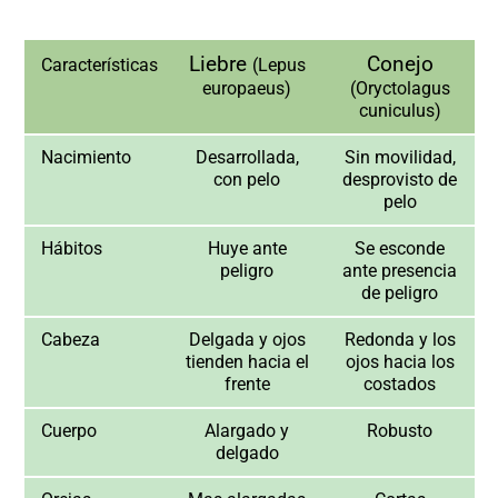
Liebre
Conejo
Características
(
Lepus
europaeus
)
(
Oryctolagus
cuniculus
)
Nacimiento
Desarrollada,
Sin movilidad,
con pelo
desprovisto de
pelo
Hábitos
Huye ante
Se esconde
peligro
ante presencia
de peligro
Cabeza
Delgada y ojos
Redonda y los
tienden hacia el
ojos hacia los
frente
costados
Cuerpo
Alargado y
Robusto
delgado