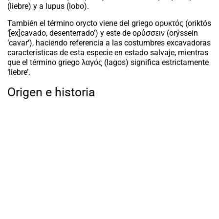
(liebre) y a
lupus
(lobo).
También el término
orycto
viene del griego
ορυκτός
(
oriktós
‘[ex]cavado, desenterrado’) y este de
ορύσσειν
(
orýssein
‘cavar’), haciendo referencia a las costumbres excavadoras
características de esta especie en estado salvaje, mientras
que el término griego
λαγός
(lagos) significa estrictamente
‘
liebre
’.
Origen e historia