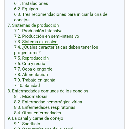
6.1.
Instalaciones
6.2.
Equipos
6.3.
Tres recomendaciones para iniciar la cría de
conejos
7.
Sistemas de producción
7.1.
Producción intensiva
7.2.
Producción en semi-intensivo
7.3.
Sistema extensivo
7.4.
¿Cuáles características deben tener los
progenitores?
7.5.
Reproducción
7.6.
Cría y recría
7.7.
Ceba o engorde
7.8.
Alimentación
7.9.
Trabajo en granja
7.10.
Sanidad
8.
Enfermedades comunes de los conejos
8.1.
Mixomatosis
8.2.
Enfermedad hemorrágica vírica
8.3.
Enfermedades respiratorias
8.4.
Otras enfermedades
9.
La canal y carne de conejo
9.1.
Sacrificio