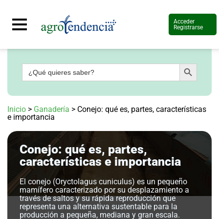
Acceder
Registrarse
Botón de búsqueda
Buscar:
Señal
en
vivo
Conoce
Inicio
>
Ganadería
>
Conejo: qué es, partes, características
más
e importancia
Agrotendencia
TV
Conejo: qué es, partes,
Nuestros
Planes
características e importancia
Glosario
El conejo (Oryctolagus cuniculus) es un pequeño
Agroshow
mamífero caracterizado por su desplazamiento a
través de saltos y su rápida reproducción que
Regístrate
representa una alternativa sustentable para la
y
suscríbete
producción a pequeña, mediana y gran escala.
Contáctenos