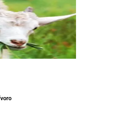
ívoro