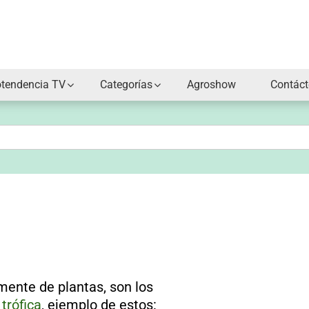
otendencia TV
Categorías
Agroshow
Contác
ente de plantas, son los
trófica
, ejemplo de estos: