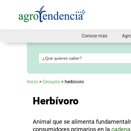
Conoce más
Agr
Señal
en
vivo
Buscar:
Conoce
más
Agrotendencia
Inicio
>
Glosario
>
herbívoro
TV
Nuestros
Planes
Herbívoro
Glosario
Agroshow
Regístrate
Animal que se alimenta fundamentalm
y
suscríbete
consumidores primarios en la
cadena 
Contáctenos