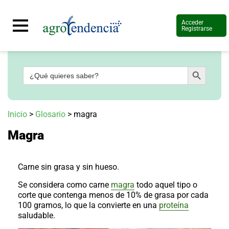
Acceder
Registrarse
Botón de búsqueda
Buscar:
Señal
en
vivo
Conoce
Inicio
>
Glosario
>
magra
más
Magra
Agrotendencia
TV
Nuestros
Planes
Carne sin grasa y sin hueso.
Glosario
Se considera como carne
magra
todo aquel tipo o
Agroshow
corte que contenga menos de 10% de grasa por cada
100 gramos, lo que la convierte en una
proteína
Regístrate
saludable.
y
suscríbete
Contáctenos