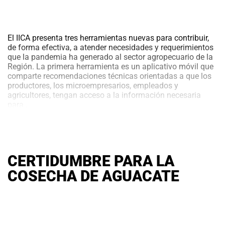
El IICA presenta tres herramientas nuevas para contribuir,
de forma efectiva, a atender necesidades y requerimientos
que la pandemia ha generado al sector agropecuario de la
Región. La primera herramienta es un aplicativo móvil que
comparte recomendaciones técnicas orientadas a que los
productores, los microempresarios, empleados y
agricultores, tengan acceso a la información necesaria
AGROCONEXION.
para
…
Nuevas
Aplicaciones
disponibles
para
los
CERTIDUMBRE PARA LA
agricultores
ante
COSECHA DE AGUACATE
el
COVID-
19