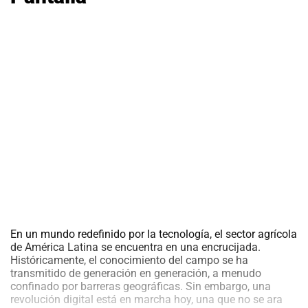
al
al
boletín
boletín
Acuicultura
Acuicultura
Agricultura
Agricultura
de
de
precisión
precisión
Apicultura
Apicultura
Avicultura
Avicultura
Cultivos
Cultivos
Ganadería
Ganadería
Hidroponía
Hidroponía
Pastos
Pastos
y
y
Forrajes
Forrajes
Ovinos
Ovinos
En un mundo redefinido por la tecnología, el sector agrícola
y
y
caprinos
caprinos
de América Latina se encuentra en una encrucijada.
Porcino
Porcino
Históricamente, el conocimiento del campo se ha
Post-
Post-
transmitido de generación en generación, a menudo
Cosecha
Cosecha
confinado por barreras geográficas. Sin embargo, una
revolución digital está en marcha hoy, una que no se ara