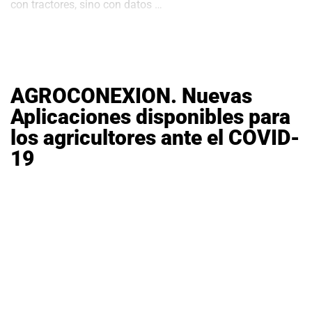
El
con tractores, sino con datos
…
Agro
Latinoamericano
se
Digitaliza:
La
Revolución
AGROCONEXION. Nuevas
en
tu
Aplicaciones disponibles para
Pantalla
los agricultores ante el COVID-
19