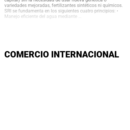
variedades mejoradas, fertilizantes sintéticos ni químicos.
SRI se fundamenta en los siguientes cuatro principios: •
PRODUCCIÓN
Manejo eficiente del agua mediante
…
DE
ARROZ
COMERCIO INTERNACIONAL