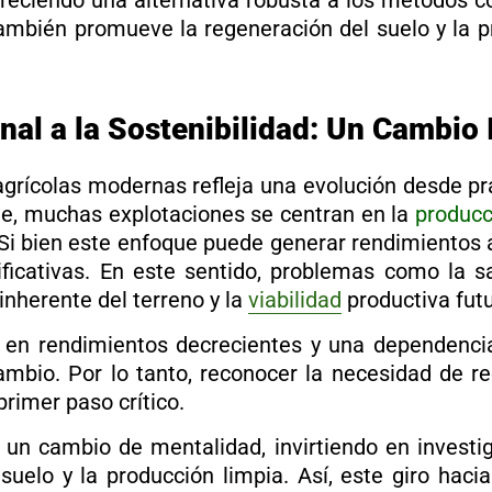
freciendo una alternativa robusta a los métodos c
también promueve la regeneración del suelo y la
nal a la Sostenibilidad: Un Cambio
grícolas modernas refleja una evolución desde p
te, muchas explotaciones se centran en la
producc
Si bien este enfoque puede generar rendimientos a
ificativas. En este sentido, problemas como la sal
nherente del terreno y la
viabilidad
productiva futu
 en rendimientos decrecientes y una dependenci
mbio. Por lo tanto, reconocer la necesidad de re
primer paso crítico.
 un cambio de mentalidad, invirtiendo en investi
 suelo y la producción limpia. Así, este giro hac