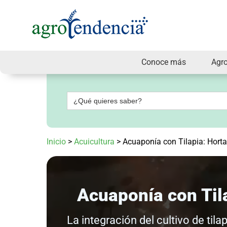
Conoce más
Agr
Señal
en
vivo
Buscar:
Conoce
más
Agrotendencia
Inicio
>
Acuicultura
>
Acuaponía con Tilapia: Horta
TV
Nuestros
Planes
Glosario
Agroshow
Acuaponía con Tila
Regístrate
y
La integración del cultivo de til
suscríbete
Contáctenos