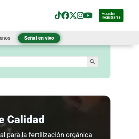
Acceder
Registrarse
tenos
Señal en vivo
Botón de búsqueda
e Calidad
l para la fertilización orgánica