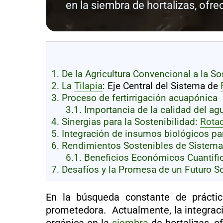
al
en la siembra de hortalizas, ofr
boletín
Acuicultura
Agricultura
de
precisión
Apicultura
1.
De la Agricultura Convencional a la S
Avicultura
2.
La
Tilapia
: Eje Central del Sistema de
Cultivos
3.
Proceso de fertirrigación acuapónica
3.1.
Importancia de la calidad del ag
Ganadería
4.
Sinergias para la Sostenibilidad:
Rotac
Hidroponía
5.
Integración de insumos biológicos par
6.
Rendimientos Sostenibles de Sistemas 
Pastos
y
6.1.
Beneficios Económicos Cuantific
Forrajes
Ovinos
7.
Desafíos y la Promesa de un Futuro S
y
caprinos
Porcino
En la búsqueda constante de práctic
Post-
Cosecha
prometedora. Actualmente, la integrac