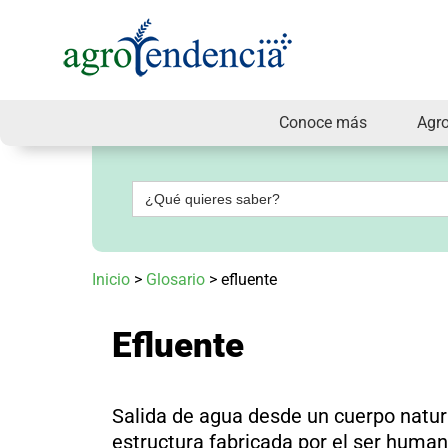
Conoce más
Agr
Señal
en
vivo
Buscar:
Conoce
más
Agrotendencia
Inicio
>
Glosario
>
efluente
TV
Nuestros
Planes
Efluente
Glosario
Agroshow
Regístrate
Salida de agua desde un cuerpo natur
y
suscríbete
estructura fabricada por el ser human
Contáctenos