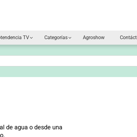
otendencia TV
Categorías
Agroshow
Contác
al de agua o desde una
o.