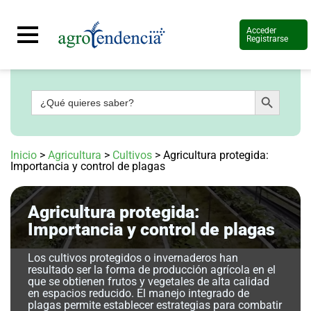
Acceder
Registrarse
Botón de búsqueda
Buscar:
Señal
en
vivo
Conoce
Inicio
>
Agricultura
>
Cultivos
>
Agricultura protegida:
más
Importancia y control de plagas
Agrotendencia
TV
Agricultura protegida:
Nuestros
Planes
Importancia y control de plagas
Glosario
Los cultivos protegidos o invernaderos han
Agroshow
resultado ser la forma de producción agrícola en el
que se obtienen frutos y vegetales de alta calidad
Regístrate
en espacios reducido. El manejo integrado de
y
suscríbete
plagas permite establecer estrategias para combatir
Contáctenos