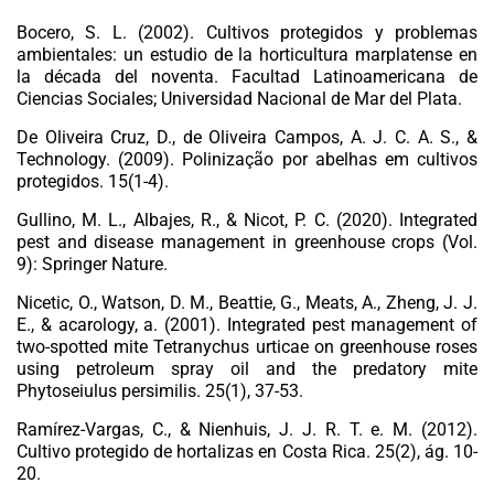
Bocero, S. L. (2002).
Cultivos protegidos y problemas
ambientales: un estudio de la horticultura marplatense en
la década del noventa.
Facultad Latinoamericana de
Ciencias Sociales; Universidad Nacional de Mar del Plata.
De Oliveira Cruz, D., de Oliveira Campos, A. J. C. A. S., &
Technology. (2009). Polinização por abelhas em cultivos
protegidos.
15
(1-4).
Gullino, M. L., Albajes, R., & Nicot, P. C. (2020).
Integrated
pest and disease management in greenhouse crops
(Vol.
9): Springer Nature.
Nicetic, O., Watson, D. M., Beattie, G., Meats, A., Zheng, J. J.
E., & acarology, a. (2001). Integrated pest management of
two-spotted mite Tetranychus urticae on greenhouse roses
using petroleum spray oil and the predatory mite
Phytoseiulus persimilis.
25
(1), 37-53.
Ramírez-Vargas, C., & Nienhuis, J. J. R. T. e. M. (2012).
Cultivo protegido de hortalizas en Costa Rica.
25
(2), ág. 10-
20.