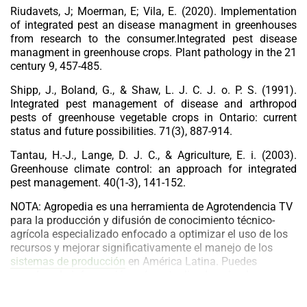
Riudavets, J; Moerman, E; Vila, E. (2020). Implementation
of integrated pest an disease managment in greenhouses
from research to the consumer.Integrated pest disease
managment in greenhouse crops. Plant pathology in the 21
century 9, 457-485.
Shipp, J., Boland, G., & Shaw, L. J. C. J. o. P. S. (1991).
Integrated pest management of disease and arthropod
pests of greenhouse vegetable crops in Ontario: current
status and future possibilities.
71
(3), 887-914.
Tantau, H.-J., Lange, D. J. C., & Agriculture, E. i. (2003).
Greenhouse climate control: an approach for integrated
pest management.
40
(1-3), 141-152.
NOTA:
Agropedia
es una herramienta de
Agrotendencia TV
para la producción y difusión de conocimiento técnico-
agrícola especializado
enfocado a optimizar el uso de los
recursos y mejorar significativamente el manejo de los
sistemas de producción
en América Latina.
Puedes
acceder a la información más actualizada sobre la
agricultura en el mundo a traves de nuestro portal
web:
Agrotendencia.tv