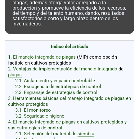
al
plagas, además otorga valor agregado a la
boletín
producción y promueve la eficiencia de los recursos,
del tiempo y del talento humano, dando, resultados
Acuicultura
satisfactorios a corto y largo plazo dentro de los
invernaderos.
Agricultura
de
precisión
Apicultura
Índice del artículo
Avicultura
1.
El
manejo integrado de plagas
(MIP) como opción
Cultivos
factible en cultivos protegidos
2.
Ventajas de implementación del
manejo integrado
de
Ganadería
plagas
Hidroponía
2.1.
Aislamiento y espacio controlable
2.2.
Escogencia de estrategias de control
Pastos
2.3.
Engranaje de estrategias de control
y
3.
Herramientas básicas del manejo integrado de plagas en
Forrajes
Ovinos
cultivos protegidos
y
3.1.
El monitoreo
caprinos
Porcino
3.2.
Seguridad e higiene
4.
El manejo integrado de plagas en cultivos protegidos y
Post-
Cosecha
sus estrategias de control
4.1.
Selección del material de
siembra