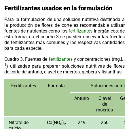
Fertilizantes usados en la formulación
Para la formulación de una solución nutritiva destinada a
la producción de flores de corte es recomendable utilizar
fuentes de nutrientes como los
fertilizantes
inorgánicos; de
esta forma, en el cuadro 3 se pueden observar las fuentes
de fertilizantes más comunes y las respectivas cantidades
para cada especie.
-
Cuadro 3.
Fuentes de
fertilizantes
y concentraciones (mg.L
1
) utilizadas para preparar soluciones nutritivas de flores
de corte de anturio, clavel de muertos, gerbera y lisianthus.
Fertilizantes
Fórmula
Soluciones nutriti
Anturio
Clavel
Ger
de
muertos
Nitrato de
Ca(NO
)
249
250
2
3
2
calcio