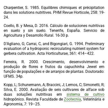
Charpentier, S. 1985. Equilibres chimiques et précipitation
dans les solutions nutritives. PHM Revue Horticole, 258: 19-
24.
Coello, B. y Mesa, D. 2016. Cálculo de soluciones nutritivas
en suelo y sin suelo. Tenerife, España. Servicio de
Agricultura y Desarrollo Rural. 16-30 p.
D’Agliano, G; Carrai, C, and Bigongiari, G. 1994. Preliminary
evaluation of a hydroponic recirculating nutrient system for
gerbera cultivation.
Acta Horticulturae,
361: 414–422.
Ferreira, R. 2000. Crescimento, desenvolvimento e
produção de flores e frutos da capuchinha Jewel em
função de populações e de arranjos de plantas
.
Doutorado:
UFMS. 34p.
Kopp, L; Schunemann, A; Braccini, J; Lemos, C; Simonetti, R;
Silva, E. 2000. Avaliação de seis cultivares de alface sob
duas soluções nutritivas em
sistema de cultivo
hidropônico. Revista Faculdade de
Zootecnia
, Veterinária e
Agronomia, 7: 19–25.