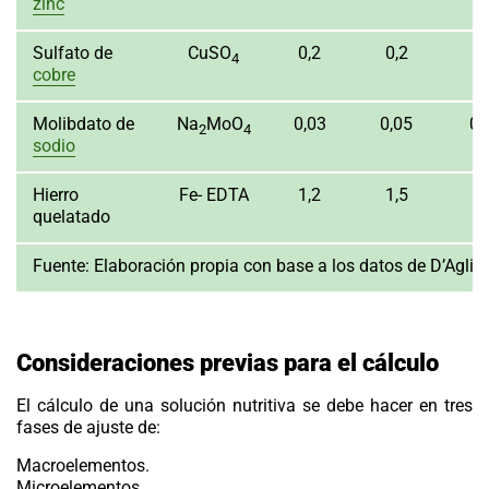
zinc
Sulfato de
CuSO
0,2
0,2
0,
4
cobre
Molibdato de
Na
MoO
0,03
0,05
0,
2
4
sodio
Hierro
Fe- EDTA
1,2
1,5
quelatado
Fuente:
Elaboración propia con base a los datos de D’Agli
Consideraciones previas para el cálculo
El cálculo de una solución nutritiva se debe hacer en tres
fases de ajuste de:
Macroelementos.
Microelementos.