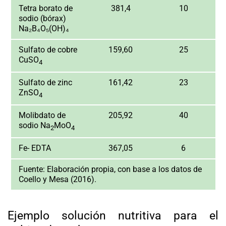
Tetra borato de
381,4
10
sodio (bórax)
Na₂B₄O₅(OH)₄
Sulfato de cobre
159,60
25
CuSO
4
Sulfato de zinc
161,42
23
ZnSO
4
Molibdato de
205,92
40
sodio Na
MoO
2
4
Fe- EDTA
367,05
6
Fuente:
Elaboración propia, con base a los datos de
Coello y Mesa (2016).
Ejemplo solución nutritiva para el