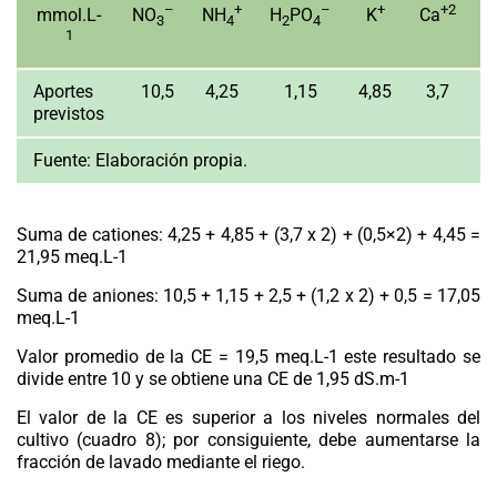
–
+
–
+
+2
mmol.L-
NO
NH
H
PO
K
Ca
M
3
4
2
4
1
Aportes
10,5
4,25
1,15
4,85
3,7
previstos
Fuente:
Elaboración propia.
Suma de cationes
: 4,25 + 4,85 + (3,7 x 2) + (0,5×2) + 4,45 =
21,95 meq.L-1
Suma de aniones: 10,5 + 1,15 + 2,5 + (1,2 x 2) + 0,5 = 17,05
meq.L-1
Valor promedio de la CE = 19,5 meq.L-1 este resultado se
divide entre 10 y se obtiene una CE de 1,95 dS.m-1
El valor de la CE es superior a los niveles normales del
cultivo (cuadro 8); por consiguiente, debe aumentarse la
fracción de lavado mediante el riego.