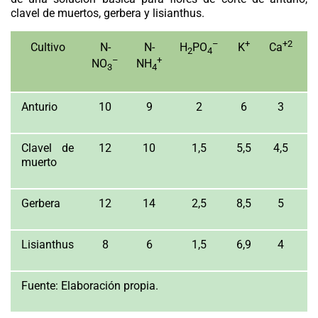
clavel de muertos, gerbera y lisianthus.
–
+
+2
Cultivo
N-
N-
H
PO
K
Ca
2
4
–
+
NO
NH
3
4
Anturio
10
9
2
6
3
Clavel de
12
10
1,5
5,5
4,5
muerto
Gerbera
12
14
2,5
8,5
5
Lisianthus
8
6
1,5
6,9
4
Fuente:
Elaboración propia.