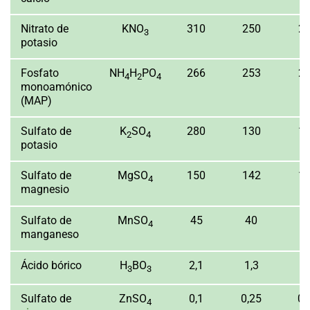
Nitrato de
KNO
310
250
2
3
potasio
Fosfato
NH
H
PO
266
253
2
4
2
4
monoamónico
(MAP)
Sulfato de
K
SO
280
130
1
2
4
potasio
Sulfato de
MgSO
150
142
1
4
magnesio
Sulfato de
MnSO
45
40
3
4
manganeso
Ácido bórico
H
BO
2,1
1,3
1,
3
3
Sulfato de
ZnSO
0,1
0,25
0,
4