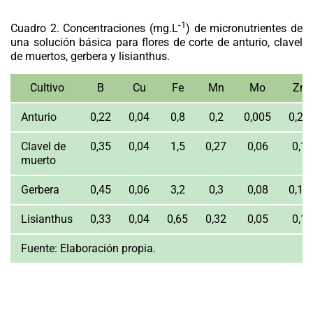
-1
Cuadro 2.
Concentraciones (mg.L
) de micronutrientes de
una solución básica para flores de corte de anturio, clavel
de muertos, gerbera y lisianthus.
Cultivo
B
Cu
Fe
Mn
Mo
Zn
Anturio
0,22
0,04
0,8
0,2
0,005
0,25
Clavel de
0,35
0,04
1,5
0,27
0,06
0,1
muerto
Gerbera
0,45
0,06
3,2
0,3
0,08
0,12
Lisianthus
0,33
0,04
0,65
0,32
0,05
0,1
Fuente:
Elaboración propia.