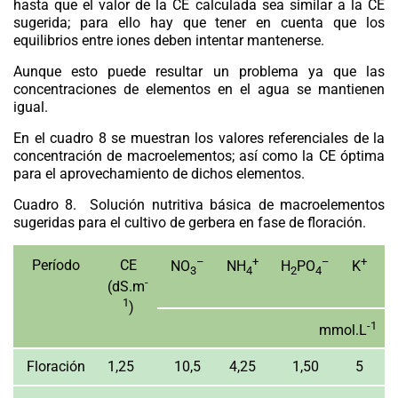
hasta que el valor de la CE calculada sea similar a la CE
sugerida; para ello hay que tener en cuenta que los
equilibrios entre iones deben intentar mantenerse.
Aunque esto puede resultar un problema ya que las
concentraciones de elementos en el agua se mantienen
igual.
En el cuadro 8 se muestran los valores referenciales de la
concentración de macroelementos; así como la CE óptima
para el aprovechamiento de dichos elementos.
Cuadro 8.
Solución nutritiva básica de macroelementos
sugeridas para el cultivo de gerbera en fase de floración.
–
+
–
+
Período
CE
NO
NH
H
PO
K
C
3
4
2
4
-
(dS.m
1
)
-1
mmol.L
Floración
1,25
10,5
4,25
1,50
5