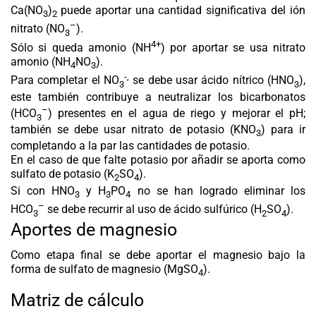
Ca(NO
)
puede aportar una cantidad significativa del ión
3
2
–
nitrato (NO
).
3
4+
Sólo si queda amonio (NH
) por aportar se usa nitrato
amonio (NH
NO
).
4
3
-,
Para completar el NO
se debe usar ácido nítrico (HNO
),
3
3
este también contribuye a neutralizar los bicarbonatos
–
(HCO
) presentes en el agua de riego y mejorar el pH;
3
también se debe usar nitrato de potasio (KNO
) para ir
3
completando a la par las cantidades de potasio.
En el caso de que falte potasio por añadir se aporta como
sulfato de potasio (K
SO
).
2
4
Si con HNO
y H
PO
no se han logrado eliminar los
3
3
4
–
HCO
se debe recurrir al uso de ácido sulfúrico (H
SO
).
3
2
4
Aportes de magnesio
Como etapa final se debe aportar el magnesio bajo la
forma de sulfato de magnesio (MgSO
).
4
Matriz de cálculo