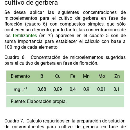
cultivo de gerbera
Se desea aplicar las siguientes concentraciones de
microelementos para el cultivo de gerbera en fase de
floración (cuadro 6) con compuestos simples, que sólo
contienen un elemento; por lo tanto, las concentraciones de
los
fertilizantes
(en %) aparecen en el cuadro 5 son de
suma importancia para establecer el cálculo con base a
100 mg de cada elemento:
Cuadro 6.
Concentración de microelementos sugeridas
para el cultivo de gerbera en fase de floración.
Elemento
B
Cu
Fe
Mn
Mo
Zn
-1
0,68
0,09
0,4
0,9
0,01
0,1
mg.L
Fuente:
Elaboración propia.
Cuadro 7.
Calculo requeridos en la preparación de solución
de micronutrientes para cultivo de gerbera en fase de