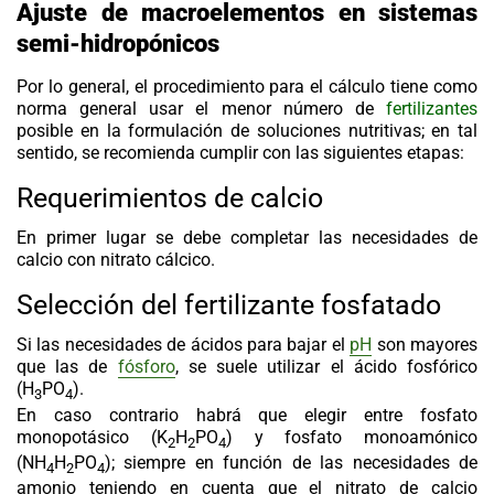
Ajuste de macroelementos en sistemas
semi-hidropónicos
Por lo general, el procedimiento para el cálculo tiene como
norma general usar el menor número de
fertilizantes
posible en la formulación de soluciones nutritivas; en tal
sentido, se recomienda cumplir con las siguientes etapas:
Requerimientos de calcio
En primer lugar se debe completar las necesidades de
calcio con nitrato cálcico.
Selección del fertilizante fosfatado
Si las necesidades de ácidos para bajar el
pH
son mayores
que las de
fósforo
, se suele utilizar el ácido fosfórico
(H
PO
).
3
4
En caso contrario habrá que elegir entre fosfato
monopotásico (K
H
PO
) y fosfato monoamónico
2
2
4
(NH
H
PO
); siempre en función de las necesidades de
4
2
4
amonio teniendo en cuenta que el nitrato de calcio