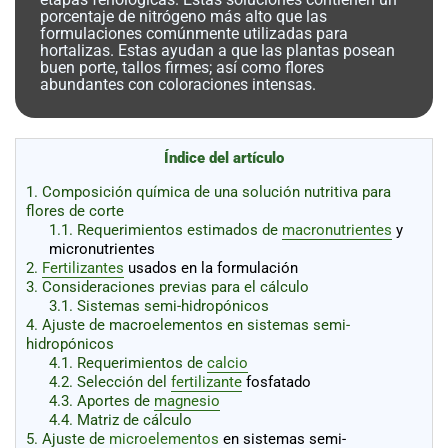
al
porcentaje de nitrógeno más alto que las
boletín
formulaciones comúnmente utilizadas para
hortalizas. Estas ayudan a que las plantas posean
Acuicultura
buen porte, tallos firmes; así como flores
abundantes con coloraciones intensas.
Agricultura
de
precisión
Apicultura
Avicultura
Índice del artículo
Cultivos
1.
Composición química de una solución nutritiva para
flores de corte
Ganadería
1.1.
Requerimientos estimados de
macronutrientes
y
micronutrientes
Hidroponía
2.
Fertilizantes
usados en la formulación
3.
Consideraciones previas para el cálculo
Pastos
3.1.
Sistemas semi-hidropónicos
y
Forrajes
4.
Ajuste de macroelementos en sistemas semi-
Ovinos
y
hidropónicos
caprinos
Porcino
4.1.
Requerimientos de
calcio
4.2.
Selección del
fertilizante
fosfatado
Post-
4.3.
Aportes de
magnesio
Cosecha
4.4.
Matriz de cálculo
5.
Ajuste de
microelementos
en sistemas semi-