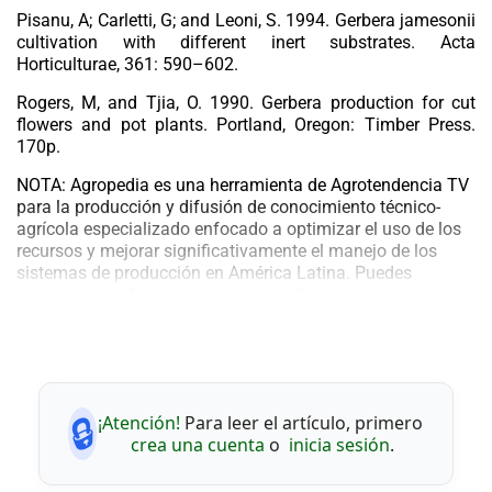
Pisanu, A; Carletti, G; and Leoni, S. 1994. Gerbera jamesonii
cultivation with different inert substrates.
Acta
Horticulturae,
361: 590–602.
Rogers, M, and Tjia, O. 1990. Gerbera production for cut
flowers and pot plants.
Portland, Oregon: Timber Press.
170p.
NOTA:
Agropedia
es una herramienta de
Agrotendencia TV
para la producción y difusión de conocimiento técnico-
agrícola especializado
enfocado a optimizar el uso de los
recursos y mejorar significativamente el manejo de los
sistemas de producción en América Latina.
Puedes
acceder a la información más actualizada sobre la
agricultura en el mundo a traves de nuestro portal
web:
Agrotendencia.tv
🔒
¡Atención!
Para leer el artículo, primero
crea una cuenta
o
inicia sesión
.