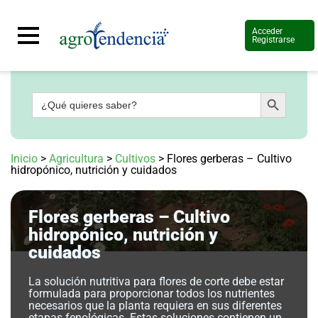
Acceder
Registrarse
Botón de búsqueda
Buscar:
Señal
en
vivo
Conoce
Inicio
>
Agricultura
>
Cultivos
>
Flores gerberas – Cultivo
más
hidropónico, nutrición y cuidados
Agrotendencia
TV
Flores gerberas – Cultivo
Nuestros
Planes
hidropónico, nutrición y
Glosario
cuidados
Agroshow
La solución nutritiva para flores de corte debe estar
Regístrate
formulada para proporcionar todos los nutrientes
y
necesarios que la planta requiera en sus diferentes
suscríbete
Contáctenos
etapas fenológicas. Estas soluciones contienen un