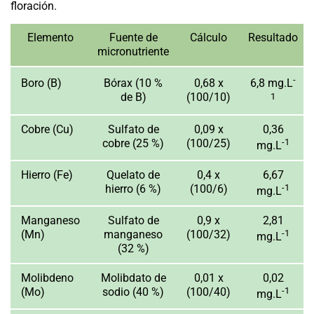
floración.
Elemento
Fuente de
Cálculo
Resultado
micronutriente
-
Boro (B)
Bórax (10 %
0,68 x
6,8 mg.L
de B)
(100/10)
1
Cobre
(Cu)
Sulfato de
0,09 x
0,36
cobre (25 %)
(100/25)
-1
mg.L
Hierro
(Fe)
Quelato de
0,4 x
6,67
hierro (6 %)
(100/6)
-1
mg.L
Manganeso
Sulfato de
0,9 x
2,81
(Mn)
manganeso
(100/32)
-1
mg.L
(32 %)
Molibdeno
Molibdato de
0,01 x
0,02
(Mo)
sodio (40 %)
(100/40)
-1
mg.L