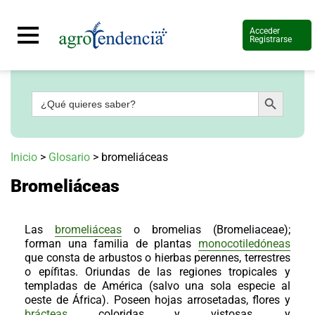
Acceder
Registrarse
Botón de búsqueda
Buscar:
Señal
en
vivo
Conoce
Inicio
>
Glosario
>
bromeliáceas
más
Bromeliáceas
Agrotendencia
TV
Nuestros
Planes
Las
bromeliáceas
o
bromelias
(
Bromeliaceae
);
Glosario
forman una familia de plantas
monocotiledóneas
que consta de arbustos o hierbas perennes, terrestres
Agroshow
o epífitas. Oriundas de las regiones tropicales y
templadas de América (salvo una sola especie al
Regístrate
y
oeste de África). Poseen hojas arrosetadas, flores y
suscríbete
Contáctenos
brácteas
coloridas y vistosas, y