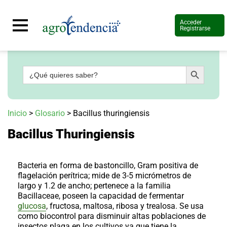
Acceder
Registrarse
Botón de búsqueda
Buscar:
Señal
en
vivo
Conoce
Inicio
>
Glosario
>
Bacillus thuringiensis
más
Bacillus Thuringiensis
Agrotendencia
TV
Nuestros
Planes
Bacteria en forma de bastoncillo, Gram positiva de
Glosario
flagelación perítrica; mide de 3-5 micrómetros de
largo y 1.2 de ancho; pertenece a la familia
Agroshow
Bacillaceae,
poseen la capacidad de fermentar
glucosa
, fructosa, maltosa, ribosa y trealosa. Se usa
Regístrate
y
como biocontrol para disminuir altas poblaciones de
suscríbete
Contáctenos
insectos plaga en los cultivos ya que tiene la