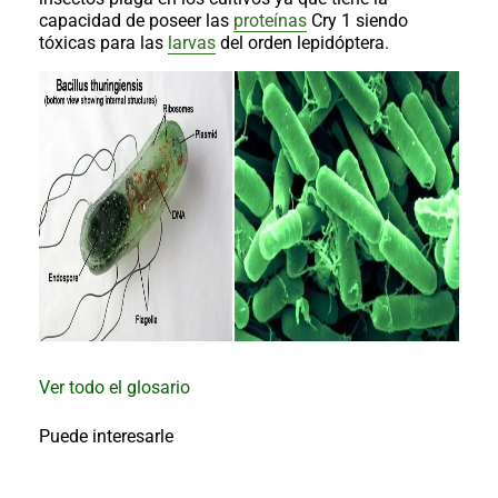
al
capacidad de poseer las
proteínas
Cry 1 siendo
boletín
tóxicas para las
larvas
del orden lepidóptera.
Acuicultura
Agricultura
de
precisión
Apicultura
Avicultura
Cultivos
Ganadería
Hidroponía
Pastos
y
Forrajes
Ovinos
y
Ver todo el glosario
caprinos
Porcino
Puede interesarle
Post-
Cosecha