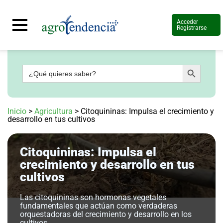
Acceder
Registrarse
Botón de búsqueda
Buscar:
Señal
en
vivo
Conoce
Inicio
>
Agricultura
>
Citoquininas: Impulsa el crecimiento y
más
desarrollo en tus cultivos
Agrotendencia
TV
Citoquininas: Impulsa el
Nuestros
Planes
crecimiento y desarrollo en tus
Glosario
cultivos
Agroshow
Las citoquininas son hormonas vegetales
Regístrate
fundamentales que actúan como verdaderas
y
orquestadoras del crecimiento y desarrollo en los
suscríbete
Contáctenos
cultivos.