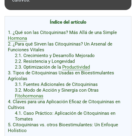
al
boletín
Acuicultura
Índice del artículo
Agricultura
de
1.
¿Qué son las Citoquininas? Más Allá de una Simple
precisión
Apicultura
Hormona
2.
¿Para qué Sirven las Citoquininas? Un Arsenal de
Avicultura
Funciones Vitales
2.1.
Crecimiento y Desarrollo Mejorado
Cultivos
2.2.
Resistencia y Longevidad
2.3.
Optimización de la
Productividad
Ganadería
3.
Tipos de Citoquininas Usadas en Bioestimulantes
Hidroponía
Agrícolas
3.1.
Fuentes Adicionales de Citoquininas
Pastos
3.2.
Modo de Acción y Sinergia con Otras
y
Fitohormonas
Forrajes
Ovinos
4.
Claves para una Aplicación Eficaz de Citoquininas en
y
Cultivos
caprinos
Porcino
4.1.
Caso Práctico: Aplicación de Citoquininas en
Tomates
Post-
Cosecha
5.
Citoquininas vs. otros Bioestimulantes: Un Enfoque
Holístico