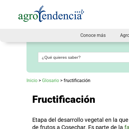
Conoce más
Agr
Señal
en
vivo
Buscar:
Conoce
más
Agrotendencia
Inicio
>
Glosario
>
fructificación
TV
Nuestros
Planes
Fructificación
Glosario
Agroshow
Regístrate
Etapa del desarrollo vegetal en la que
y
suscríbete
de frutos a Cosechar. Es parte de la
f
Contáctenos