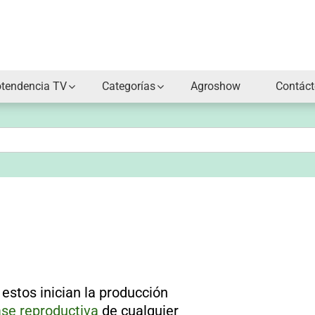
otendencia TV
Categorías
Agroshow
Contác
 estos inician la producción
ase reproductiva
de cualquier