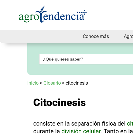
Conoce más
Agr
Señal
en
vivo
Buscar:
Conoce
más
Agrotendencia
Inicio
>
Glosario
>
citocinesis
TV
Nuestros
Planes
Citocinesis
Glosario
Agroshow
Regístrate
consiste en la separación física del
ci
y
suscríbete
durante la
división celular
. Tanto en l
Contáctenos