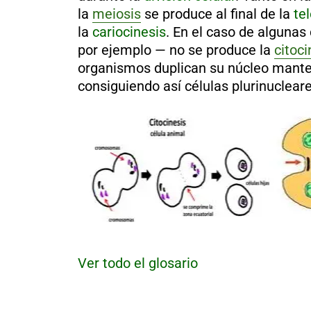
al
la
meiosis
se produce al final de la
te
boletín
la
cariocinesis
. En el caso de algunas
Acuicultura
por ejemplo — no se produce la
citoci
Agricultura
organismos duplican su núcleo mante
de
precisión
consiguiendo así células plurinucleare
Apicultura
Avicultura
Cultivos
Ganadería
Hidroponía
Pastos
y
Forrajes
Ovinos
y
caprinos
Porcino
Ver todo el glosario
Post-
Cosecha