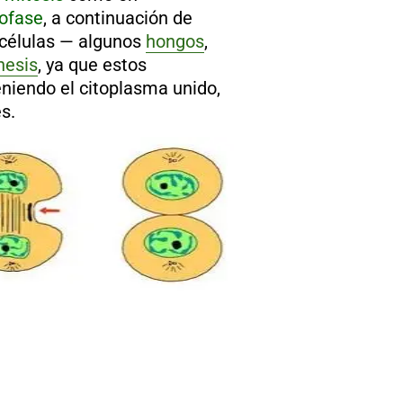
lofase
, a continuación de
 células — algunos
hongos
,
nesis
, ya que estos
niendo el citoplasma unido,
s.