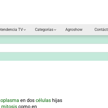
otendencia TV
Categorías
Agroshow
Contác
toplasma
en dos
células
hijas
a
mitosis
como en