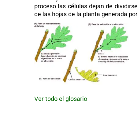
al
proceso las células dejan de dividirs
boletín
de las hojas de la planta generada por
Acuicultura
Agricultura
de
precisión
Apicultura
Avicultura
Cultivos
Ganadería
Hidroponía
Pastos
y
Ver todo el glosario
Forrajes
Ovinos
y
caprinos
Porcino
Post-
Cosecha