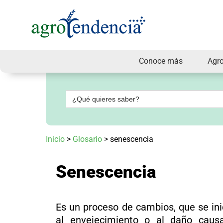
Conoce más
Agr
Señal
en
vivo
Buscar:
Conoce
más
Agrotendencia
Inicio
>
Glosario
>
senescencia
TV
Nuestros
Planes
Senescencia
Glosario
Agroshow
Regístrate
Es un proceso de cambios, que se ini
y
suscríbete
al envejecimiento o al daño caus
Contáctenos