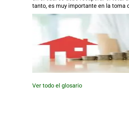
al
tanto, es muy importante en la toma 
boletín
Acuicultura
Agricultura
de
precisión
Apicultura
Avicultura
Cultivos
Ganadería
Hidroponía
Pastos
Ver todo el glosario
y
Forrajes
Ovinos
y
caprinos
Porcino
Post-
Cosecha