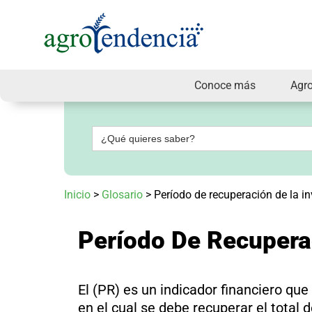
Conoce más
Agr
Señal
en
vivo
Buscar:
Conoce
más
Agrotendencia
Inicio
>
Glosario
>
Período de recuperación de la in
TV
Nuestros
Planes
Período De Recupera
Glosario
Agroshow
Regístrate
El (PR) es un indicador financiero qu
y
suscríbete
en el cual se debe recuperar el total d
Contáctenos