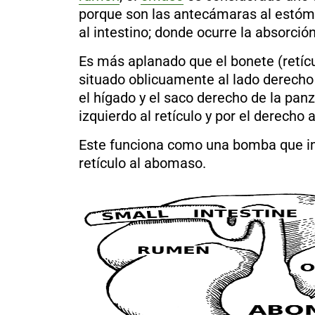
al
porque son las antecámaras al estóm
boletín
al intestino; donde ocurre la absorció
Acuicultura
Es más aplanado que el bonete (retíc
Agricultura
de
situado oblicuamente al lado derech
precisión
Apicultura
el hígado y el saco derecho de la panz
Avicultura
izquierdo al retículo y por el derecho
Cultivos
Este funciona como una bomba que im
Ganadería
retículo al abomaso.
Hidroponía
Pastos
y
Forrajes
Ovinos
y
caprinos
Porcino
Post-
Cosecha