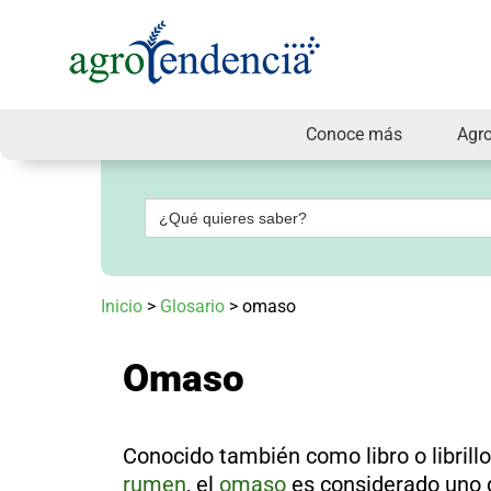
Conoce más
Agr
Señal
en
vivo
Buscar:
Conoce
más
Agrotendencia
Inicio
>
Glosario
>
omaso
TV
Nuestros
Planes
Omaso
Glosario
Agroshow
Regístrate
Conocido también como libro o librillo
y
suscríbete
rumen
, el
omaso
es considerado uno 
Contáctenos