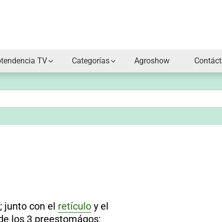
otendencia TV
Categorías
Agroshow
Contác
; junto con el
retículo
y el
de los 3 preestomágos;