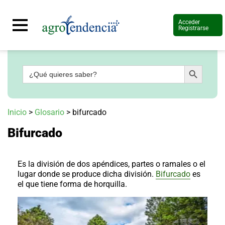
Acceder
Registrarse
Botón de búsqueda
Buscar:
Señal
en
vivo
Conoce
Inicio
>
Glosario
>
bifurcado
más
Bifurcado
Agrotendencia
TV
Nuestros
Planes
Es la división de dos apéndices, partes o ramales o el
Glosario
lugar donde se produce dicha división.
Bifurcado
es
el que tiene forma de horquilla.
Agroshow
Regístrate
y
suscríbete
Contáctenos