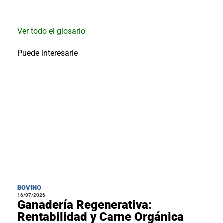
al
boletín
Acuicultura
Ver todo el glosario
Agricultura
de
Puede interesarle
precisión
Apicultura
Avicultura
Cultivos
Ganadería
Hidroponía
Pastos
y
Forrajes
Ovinos
y
caprinos
Porcino
BOVINO
Post-
16/07/2026
Ganadería Regenerativa:
Cosecha
Rentabilidad y Carne Orgánica