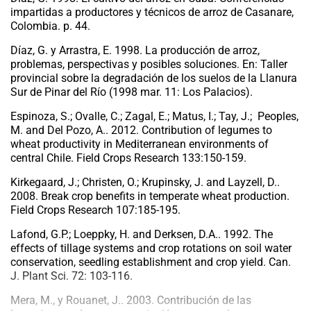
impartidas a productores y técnicos de arroz de Casanare,
Colombia. p. 44.
Díaz, G. y Arrastra, E. 1998. La producción de arroz,
problemas, perspectivas y posibles soluciones. En: Taller
provincial sobre la degradación de los suelos de la Llanura
Sur de Pinar del Río (1998 mar. 11: Los Palacios).
Espinoza, S.; Ovalle, C.; Zagal, E.; Matus, I.; Tay, J.; Peoples,
M. and Del Pozo, A.. 2012. Contribution of legumes to
wheat productivity in Mediterranean environments of
central Chile. Field Crops Research 133:150-159.
Kirkegaard, J.; Christen, O.; Krupinsky, J. and Layzell, D..
2008. Break crop benefits in temperate wheat production.
Field Crops Research 107:185-195.
Lafond, G.P.; Loeppky, H. and Derksen, D.A.. 1992. The
effects of tillage systems and crop rotations on soil water
conservation, seedling establishment and crop yield. Can.
J. Plant Sci. 72: 103-116.
Mera, M., y Rouanet, J.. 2003. Contribución de las