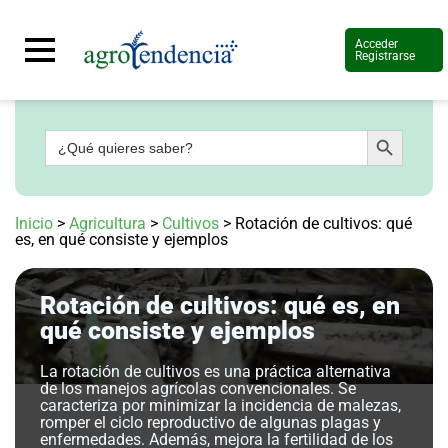
Acceder
Registrarse
Botón de búsqueda
Buscar:
Señal
en
vivo
Conoce
Inicio
>
Agricultura
>
Cultivos
>
Rotación de cultivos: qué
más
es, en qué consiste y ejemplos
Agrotendencia
TV
Rotación de cultivos: qué es, en
Nuestros
Planes
qué consiste y ejemplos
Glosario
La rotación de cultivos es una práctica alternativa
Agroshow
de los manejos agrícolas convencionales. Se
caracteriza por minimizar la incidencia de malezas,
Regístrate
romper el ciclo reproductivo de algunas plagas y
y
suscríbete
enfermedades. Además, mejora la fertilidad de los
Contáctenos