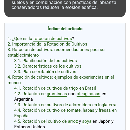
al
suelos y en combinación con prácticas de labranza
boletín
conservadoras reducen la erosión edáfica.
Acuicultura
Agricultura
Índice del artículo
de
precisión
Apicultura
1.
¿Qué es la
rotación de cultivos
?
2.
Importancia de la Rotación de Cultivos
Avicultura
3.
Rotación de cultivos: recomendaciones para su
Cultivos
establecimiento
3.1.
Planificación de los cultivos
Ganadería
3.2.
Características de los cultivos
3.3.
Plan de rotación de cultivos
Hidroponía
4.
Rotación de cultivos: ejemplos de experiencias en el
mundo
Pastos
4.1.
Rotación de cultivos de trigo en Brasil
y
4.2.
Rotación de
gramíneas
con
oleaginosas
en
Forrajes
Ovinos
y
Argentina
caprinos
Porcino
4.3.
Rotación de cultivos de adormidera en Inglaterra
4.4.
Rotación de cultivo de tomate, habas y fresas en
Post-
España
Cosecha
4.5.
Rotación del cultivo de
arroz
y
soya
en Japón y
Estados Unidos