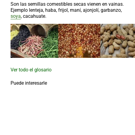
al
Son las semillas comestibles secas vienen en vainas.
boletín
Ejemplo lenteja, haba, frijol, maní, ajonjolí, garbanzo,
soya
, cacahuate.
Acuicultura
Agricultura
de
precisión
Apicultura
Avicultura
Cultivos
Ganadería
Ver todo el glosario
Hidroponía
Puede interesarle
Pastos
y
Forrajes
Ovinos
y
caprinos
Porcino
Post-
Cosecha