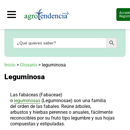
Accede
Regist
Botón de búsqueda
Buscar:
Señal
en
vivo
Conoce
Inicio
>
Glosario
>
leguminosa
más
Leguminosa
Agrotendencia
TV
Nuestros
Planes
Las fabáceas (
Fabaceae
)
Glosario
o
leguminosas
(
Leguminosae
) son una familia
del orden de las fabales. Reúne árboles,
Agroshow
arbustos y hierbas perennes o anuales, fácilmente
reconocibles por su fruto tipo legumbre y sus hojas
Regístrate
y
compuestas y estipuladas.
suscríbete
Contáctenos