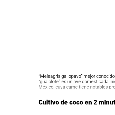
en
2
mi
“Meleagris gallopavo” mejor conocid
“guajolote” es un ave domesticada in
México, cuya carne tiene notables p
nutricionales como un gran contenido
vitaminas y minerales y un escaso co
Cultivo de coco en 2 minu
saturadas. La cría de pavos está repr
domesticada para consumo de mayor