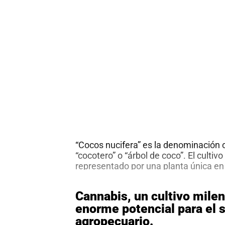
“Cocos nucifera” es la denominación ci
“cocotero” o “árbol de coco”. El cultiv
representado por una planta única en
considerada entre las especies más pr
del mundo. Su fruto, tiene un significa
Cannabis, un cultivo milen
en la alimentación humana y animal. Y
enorme potencial para el 
Cultivo
planta
…
de
agropecuario.