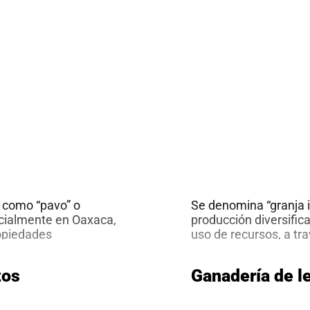
nutos
o como “pavo” o
Se denomina “granja i
icialmente en Oaxaca,
producción diversific
ropiedades
uso de recursos, a tra
 de proteínas,
sistemas productivos.
ntenido de grasas
subproductos, así como
tos
Ganadería de l
esentada por el ave
insumos producidos e
Cría
 tamaño y peso.
…
flexibilidad económic
de