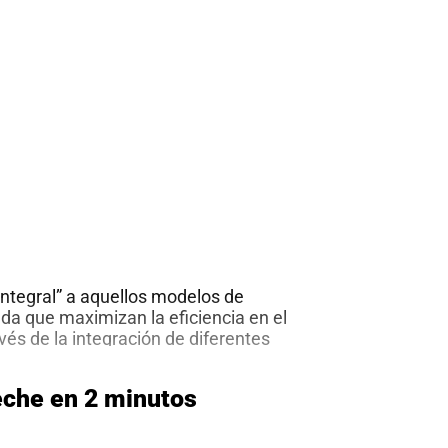
satelitales
en
2
minutos
ntegral” a aquellos modelos de
ada que maximizan la eficiencia en el
vés de la integración de diferentes
 La diversificación de productos y
 el reciclaje y el uso intensivo de
eche en 2 minutos
n la granja, proporciona una mayor
Granja
a y operativa
…
integral