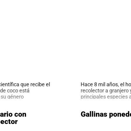
pavos
en
2
minutos
entífica que recibe el
Hace 8 mil años, el h
o de coco está
recolector a granjero
 su género
principales especies 
oductivas y útiles
ganadería de leche s
tivo valor nutricional
de litros de este rubr
ario con
Gallinas poned
Ga
 en conjunto, la
es producido por
…
sector
de
le