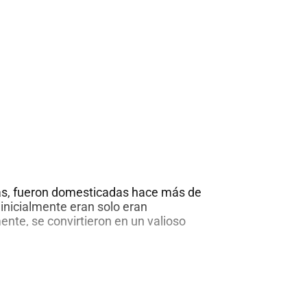
nutos
as, fueron domesticadas hace más de
inicialmente eran solo eran
nte, se convirtieron en un valioso
sto, no solo por su carne, sino
sus huevos. El huevo, es uno de los
tos y económicos que existe, lo que
Gallinas
 significativamente
…
ponedoras
en