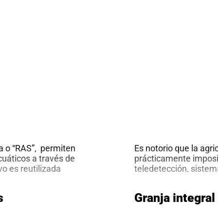
la o “RAS”, permiten
Es notorio que la agri
cuáticos a través de
prácticamente imposib
o es reutilizada
teledetección, sistem
étodos físicos,
imágenes satelitales.
e utiliza la misma
representación pictóri
s
Granja integral
circulación
obtenidos a partir de 
uícola
del procesamiento de