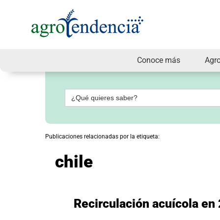
Conoce más
Agr
Señal
en
vivo
Buscar:
Conoce
más
Agrotendencia
Publicaciones relacionadas por la etiqueta:
TV
Nuestros
chile
Planes
Glosario
Agroshow
Regístrate
Recirculación acuícola en
y
suscríbete
Contáctenos