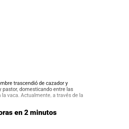
en
2
minutos
ombre trascendió de cazador y
 y pastor, domesticando entre las
a la vaca. Actualmente, a través de la
e producen más de 800 mil millones
o al año. Y de esta cifra, más del 82%
oras en 2 minutos
nadería
che