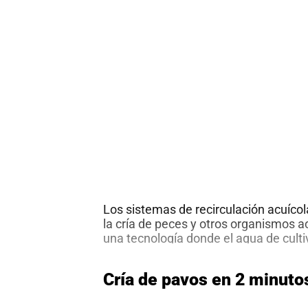
al
boletín
Acuicultura
Agricultura
de
precisión
Apicultura
Avicultura
Cultivos
Ganadería
Hidroponía
Pastos
Los sistemas de recirculación acuíco
y
Forrajes
la cría de peces y otros organismos a
Ovinos
y
una tecnología donde el agua de cultiv
caprinos
Porcino
luego de ser filtrada o depurada por m
químicos y biológicos. Debido a que s
Post-
Cría de pavos en 2 minuto
Re
agua una y otra vez la calidad del
…
Cosecha
ac