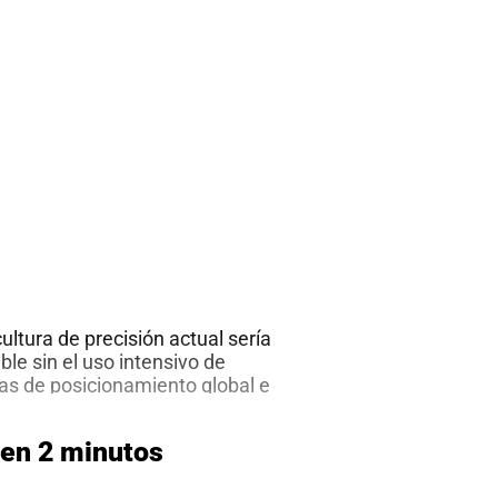
cultura de precisión actual sería
le sin el uso intensivo de
as de posicionamiento global e
 Las imágenes de satélite son una
ca de datos de la superficie terrestre
 en 2 minutos
sensores en órbita; la ciencia detrás
Imágenes
 estos datos para convertirlos
…