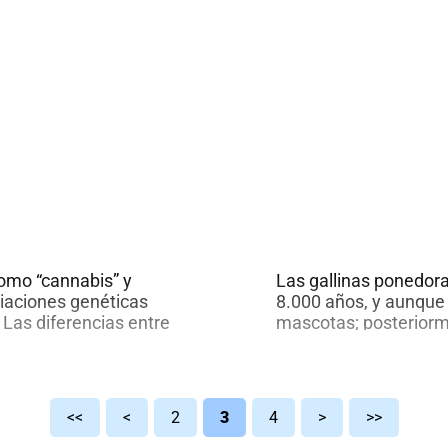
en
2
mi
como “cannabis” y
Las gallinas ponedor
iaciones genéticas
8.000 años, y aunque 
 Las diferencias entre
mascotas; posteriorme
 selectiva,
recurso alimenticio. E
ar al cultivo.
particularmente, por 
icas, ventajas
alimentos más comple
bis,
le permite contribuir
<<
<
2
3
4
>
>>
o