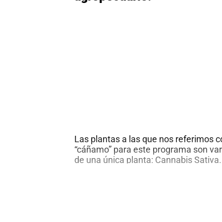
coco
en
2
minutos
Las plantas a las que nos referimos 
“cáñamo” para este programa son var
de una única planta: Cannabis Sativa.
ellas, son el resultado de años de cría
dependiendo del uso que se le quiera d
Composición química, propiedades fís
Canna
agronómicas y la siembra del
…
un
cultiv