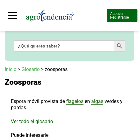
Acceder
Registrarse
Botón de búsqueda
Buscar:
Señal
en
vivo
Conoce
Inicio
>
Glosario
>
zoosporas
más
Zoosporas
Agrotendencia
TV
Nuestros
Planes
Espora móvil provista de
flagelos
en
algas
verdes y
Glosario
pardas.
Agroshow
Ver todo el glosario
Regístrate
y
Puede interesarle
suscríbete
Contáctenos