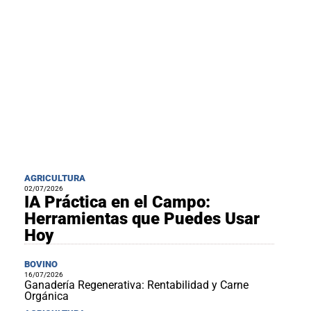
al
boletín
Acuicultura
Agricultura
de
precisión
Apicultura
Avicultura
Cultivos
Ganadería
Hidroponía
AGRICULTURA
02/07/2026
IA Práctica en el Campo:
Pastos
y
Herramientas que Puedes Usar
Forrajes
Ovinos
Hoy
y
caprinos
Porcino
BOVINO
Post-
16/07/2026
Cosecha
Ganadería Regenerativa: Rentabilidad y Carne
Orgánica