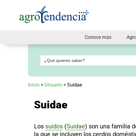
Conoce más
Agr
Señal
en
vivo
Buscar:
Conoce
más
Agrotendencia
Inicio
>
Glosario
>
Suidae
TV
Nuestros
Planes
Suidae
Glosario
Agroshow
Regístrate
Los
suidos
(
Suidae
) son una familia 
y
suscríbete
la que se incluyen los cerdos doméstic
Contáctenos