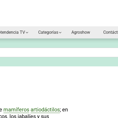
otendencia TV
Categorías
Agroshow
Contác
de
mamíferos
artiodáctilos
; en
os, los jabalíes y sus