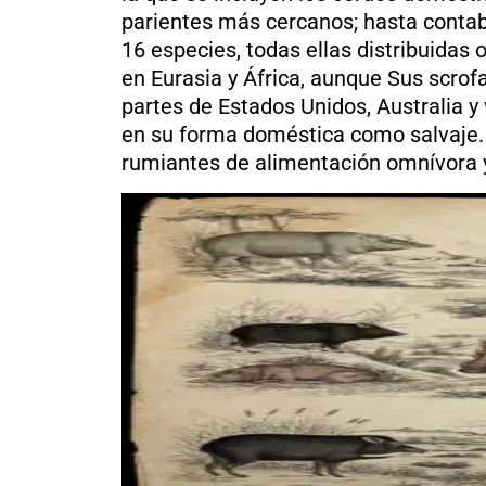
al
parientes más cercanos; hasta contabi
boletín
16 especies, todas ellas distribuidas 
Acuicultura
en Eurasia y África, aunque
Sus scrof
Agricultura
partes de Estados Unidos, Australia y 
de
precisión
en su forma doméstica como salvaje.
Apicultura
rumiantes de alimentación omnívora y 
Avicultura
Cultivos
Ganadería
Hidroponía
Pastos
y
Forrajes
Ovinos
y
caprinos
Porcino
Post-
Cosecha