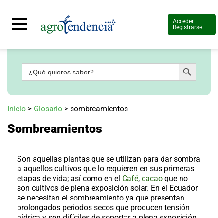
Acceder
Registrarse
Botón de búsqueda
Buscar:
Señal
en
vivo
Conoce
Inicio
>
Glosario
>
sombreamientos
más
Sombreamientos
Agrotendencia
TV
Nuestros
Planes
Son aquellas plantas que se utilizan para dar sombra
Glosario
a aquellos cultivos que lo requieren en sus primeras
etapas de vida; así como en el
Café
,
cacao
que no
Agroshow
son cultivos de plena exposición solar. En el Ecuador
se necesitan el sombreamiento ya que presentan
Regístrate
y
prolongados periodos secos que producen tensión
suscríbete
Contáctenos
hídrica y son difíciles de soportar a plena exposición