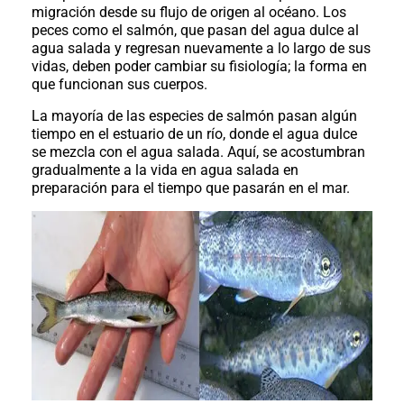
al
migración desde su flujo de origen al océano. Los
boletín
peces como el salmón, que pasan del agua dulce al
agua salada y regresan nuevamente a lo largo de sus
Acuicultura
vidas, deben poder cambiar su fisiología; la forma en
Agricultura
que funcionan sus cuerpos.
de
precisión
Apicultura
La mayoría de las especies de salmón pasan algún
tiempo en el estuario de un río, donde el agua dulce
Avicultura
se mezcla con el agua salada. Aquí, se acostumbran
gradualmente a la vida en agua salada en
Cultivos
preparación para el tiempo que pasarán en el mar.
Ganadería
Hidroponía
Pastos
y
Forrajes
Ovinos
y
caprinos
Porcino
Post-
Cosecha