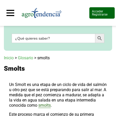
Acceder
Registrarse
Botón de búsqueda
Buscar:
Señal
en
vivo
Conoce
Inicio
>
Glosario
>
smolts
más
Smolts
Agrotendencia
TV
Nuestros
Planes
Un Smolt es una etapa de un ciclo de vida del salmón
Glosario
u otro pez que se está preparando para salir al mar. A
medida que el pez comienza a madurar, se adapta a
Agroshow
la vida en agua salada en una etapa intermedia
conocida como
smolts
.
Regístrate
y
suscríbete
Contáctenos
Este proceso marca el comienzo de su primera