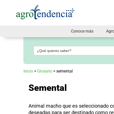
Conoce más
Agr
Señal
en
vivo
Buscar:
Conoce
más
Agrotendencia
Inicio
>
Glosario
>
semental
TV
Nuestros
Planes
Semental
Glosario
Agroshow
Regístrate
Animal macho que es seleccionado co
y
suscríbete
deseadas para ser destinado como re
Contáctenos