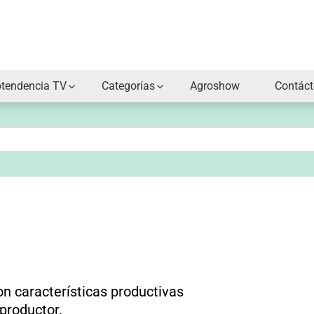
otendencia TV
Categorías
Agroshow
Contác
n características productivas
productor.