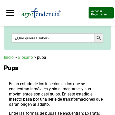
Acceder
Registrarse
Botón de búsqueda
Buscar:
Señal
en
vivo
Conoce
Inicio
>
Glosario
>
pupa
más
Pupa
Agrotendencia
TV
Nuestros
Planes
Es un estado de los insectos en los que se
Glosario
encuentran inmóviles y sin alimentarse; y sus
movimientos son casi nulos. En este estadío el
Agroshow
insecto pasa por una serie de transformaciones que
darán origen al adulto.
Regístrate
y
suscríbete
Contáctenos
Entre las formas de pupas se encuentran: Exarata;