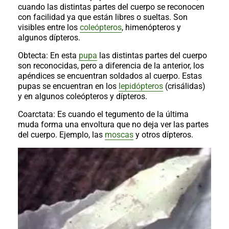
al
cuando las distintas partes del cuerpo se reconocen
boletín
con facilidad ya que están libres o sueltas. Son
visibles entre los
coleópteros
, himenópteros y
Acuicultura
algunos dípteros.
Agricultura
de
Obtecta: En esta
pupa
las distintas partes del cuerpo
precisión
Apicultura
son reconocidas, pero a diferencia de la anterior, los
apéndices se encuentran soldados al cuerpo. Estas
Avicultura
pupas se encuentran en los
lepidópteros
(crisálidas)
y en algunos coleópteros y dípteros.
Cultivos
Coarctata: Es cuando el tegumento de la última
Ganadería
muda forma una envoltura que no deja ver las partes
Hidroponía
del cuerpo. Ejemplo, las
moscas
y otros dípteros.
Pastos
y
Forrajes
Ovinos
y
caprinos
Porcino
Post-
Cosecha