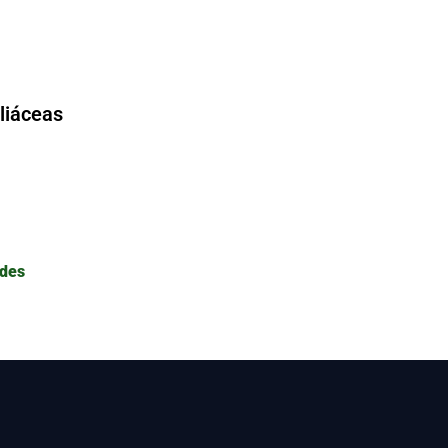
liáceas
ades