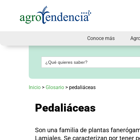
Conoce más
Agr
Señal
en
vivo
Buscar:
Conoce
más
Agrotendencia
Inicio
>
Glosario
>
pedaliáceas
TV
Nuestros
Planes
Pedaliáceas
Glosario
Agroshow
Regístrate
Son una familia de plantas fanerógam
y
suscríbete
Lamiales. Se caracterizan por tener p
Contáctenos