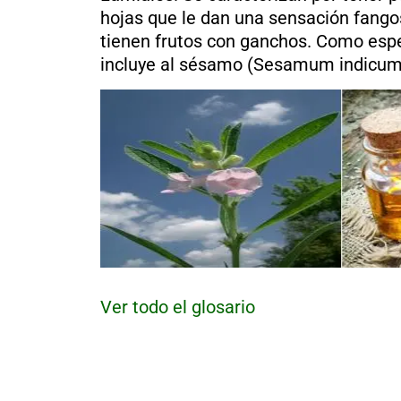
al
hojas que le dan una sensación fan
boletín
tienen frutos con ganchos. Como espe
Acuicultura
incluye al sésamo (Sesamum indicum
Agricultura
de
precisión
Apicultura
Avicultura
Cultivos
Ganadería
Hidroponía
Pastos
y
Forrajes
Ovinos
Ver todo el glosario
y
caprinos
Porcino
Post-
Cosecha