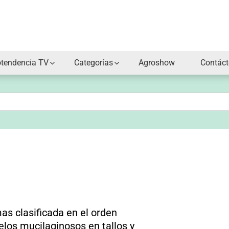
otendencia TV
Categorías
Agroshow
Contác
as clasificada en el orden
elos mucilaginosos en tallos y