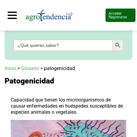
Acceder
Registrarse
Botón de búsqueda
Buscar:
Señal
en
vivo
Conoce
Inicio
>
Glosario
>
patogenicidad
más
Patogenicidad
Agrotendencia
TV
Nuestros
Planes
Capacidad que tienen los microorganismos de
Glosario
causar enfermedades en huéspedes susceptibles de
especies animales o vegetales.
Agroshow
Regístrate
y
suscríbete
Contáctenos