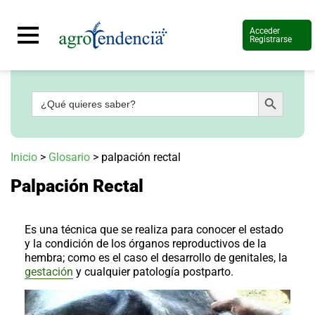
Acceder
Registrarse
Botón de búsqueda
Buscar:
Señal
en
vivo
Conoce
Inicio
>
Glosario
>
palpación rectal
más
Palpación Rectal
Agrotendencia
TV
Nuestros
Planes
Es una técnica que se realiza para conocer el estado
Glosario
y la condición de los órganos reproductivos de la
hembra; como es el caso el desarrollo de genitales, la
Agroshow
gestación
y cualquier patología postparto.
Regístrate
y
suscríbete
Contáctenos