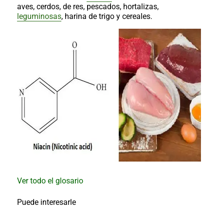
al
aves, cerdos, de res, pescados, hortalizas,
boletín
leguminosas
, harina de trigo y cereales.
Acuicultura
Agricultura
de
precisión
Apicultura
Avicultura
Cultivos
Ganadería
Hidroponía
Pastos
y
Forrajes
Ovinos
y
caprinos
Porcino
Ver todo el glosario
Post-
Cosecha
Puede interesarle