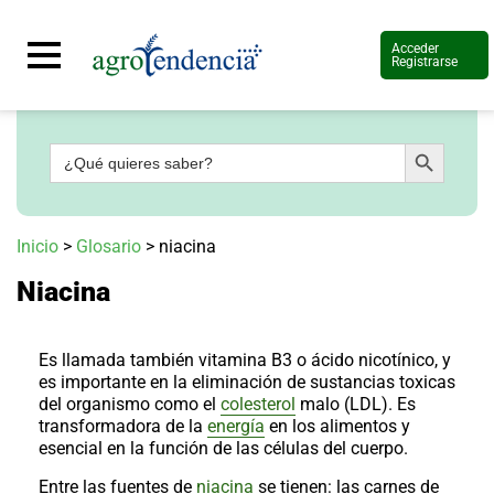
Acceder
Registrarse
Botón de búsqueda
Buscar:
Señal
en
vivo
Conoce
Inicio
>
Glosario
>
niacina
más
Niacina
Agrotendencia
TV
Nuestros
Planes
Es llamada también vitamina B3 o ácido nicotínico, y
Glosario
es importante en la eliminación de sustancias toxicas
del organismo como el
colesterol
malo (LDL). Es
Agroshow
transformadora de la
energía
en los alimentos y
esencial en la función de las células del cuerpo.
Regístrate
y
suscríbete
Contáctenos
Entre las fuentes de
niacina
se tienen: las carnes de