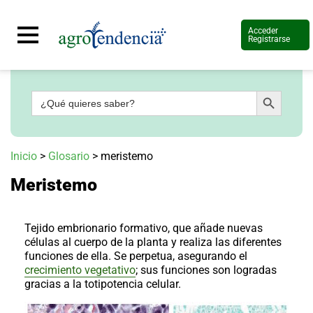
Acceder
Registrarse
Botón de búsqueda
Buscar:
Señal
en
vivo
Conoce
Inicio
>
Glosario
>
meristemo
más
Meristemo
Agrotendencia
TV
Nuestros
Planes
Tejido embrionario formativo, que añade nuevas
Glosario
células al cuerpo de la planta y realiza las diferentes
funciones de ella. Se perpetua, asegurando el
Agroshow
crecimiento vegetativo
; sus funciones son logradas
gracias a la totipotencia celular.
Regístrate
y
suscríbete
Contáctenos