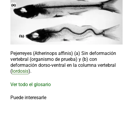
al
boletín
Acuicultura
Agricultura
de
precisión
Apicultura
Avicultura
Pejerreyes (
Atherinops affinis
) (a) Sin deformación
Cultivos
vertebral (organismo de prueba) y (b) con
deformación dorso-ventral en la columna vertebral
Ganadería
(
lordosis
).
Hidroponía
Ver todo el glosario
Pastos
y
Forrajes
Ovinos
Puede interesarle
y
caprinos
Porcino
Post-
Cosecha