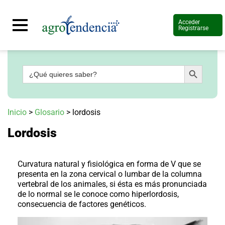
Acceder
Registrarse
Botón de búsqueda
Buscar:
Señal
en
vivo
Conoce
Inicio
>
Glosario
>
lordosis
más
Lordosis
Agrotendencia
TV
Nuestros
Planes
Curvatura natural y fisiológica en forma de V que se
Glosario
presenta en la zona cervical o lumbar de la columna
vertebral de los animales, si ésta es más pronunciada
Agroshow
de lo normal se le conoce como
hiperlordosis
,
consecuencia de factores genéticos.
Regístrate
y
suscríbete
Contáctenos