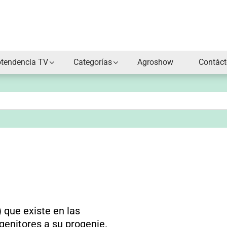
otendencia TV
Categorías
Agroshow
Contác
 que existe en las
genitores a su progenie.