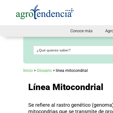
Conoce más
Agr
Señal
en
vivo
Buscar:
Conoce
más
Agrotendencia
Inicio
>
Glosario
>
línea mitocondrial
TV
Nuestros
Planes
Línea Mitocondrial
Glosario
Agroshow
Regístrate
Se refiere al rastro genético (genoma)
y
suscríbete
mitocondrias que se transmite de pro
Contáctenos