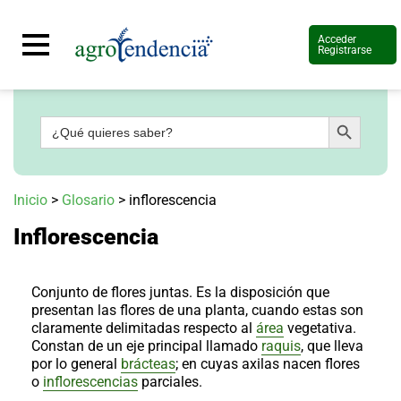
Acceder
Registrarse
Botón de búsqueda
Buscar:
Señal
en
vivo
Conoce
Inicio
>
Glosario
>
inflorescencia
más
Inflorescencia
Agrotendencia
TV
Nuestros
Planes
Conjunto de flores juntas. Es la disposición que
Glosario
presentan las flores de una planta, cuando estas son
claramente delimitadas respecto al
área
vegetativa.
Agroshow
Constan de un eje principal llamado
raquis
, que lleva
por lo general
brácteas
; en cuyas axilas nacen flores
Regístrate
y
o
inflorescencias
parciales.
suscríbete
Contáctenos